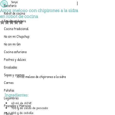
Sonya
Recetario
Arroz meloso con chipirones a la sidra
Robot de cocina
en robot de cocina
Freidoras de aire
Obtuvo NaN de 5 estrellas.
Cocina tradicional
No sin mi Chupchup
No sin mi Gm
Cocina asturiana
Postres y dulces
Ensaladas
Sopas y cremas
Arroz meloso de chipirones a la sidra
Carnes
Patatas
Ingredientes:
Legumbres
60 ml de AOVE
Pescados y Mariscos
700 g de caldo de pescado
100 g de cebolla
Pastas