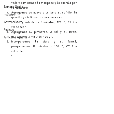
todo y cambiamos la mariposa y la cuchilla por 
Semana Santa
la MamboMix.
Agregamos de nuevo a la jarra el sofrito, la 
Halloween
guindilla y añadimos los calamares en 
Gastrocultura
trozos y sofreímos 5 minutos, 120 °C, CT 6 y 
velocidad 1.
Reviews
Agregamos el pimentón, la sal y el arroz. 
Rehogamos 3 minutos, 120 y 1.
Artículos revistas
Incorporamos la sidra y el fumet, 
programamos 18 minutos a 100 °C, CT 8 y 
velocidad 
1.