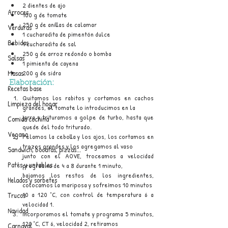
2 dientes de ajo 
Arroces
100 g de tomate
250 g de anillas de calamar
Verduras
1 cucharadita de pimentón dulce
Bebidas
1 cucharadita de sal
250 g de arroz redondo o bomba
Salsas
1 pimienta de cayena
200 g de sidra
Masas
Elaboración:
Recetas base
Quitamos los rabitos y cortamos en cachos 
Limpieza del hogar
grandes, el tomate lo introducimos en la 
jarra y trituramos a golpe de turbo, hasta que 
Comida cochina
quede del todo triturado.
Vegano
Pelamos la cebolla y los ajos, los cortamos en 
trozos grandes y los agregamos al vaso
Sandwich, bocatas, pizzas...
junto con el AOVE, troceamos a velocidad 
Patés y untables
progresiva de 4 a 8 durante 1 minuto, 
bajamos los restos de los ingredientes, 
Helados y sorbetes
colocamos la mariposa y sofreímos 10 minutos 
10 a 120 °C, con control de temperatura 6 a 
Trucos
velocidad 1.
Navidad
Incorporamos el tomate y programa 5 minutos, 
120 °C, CT 6, velocidad 2, retiramos 
Carnaval