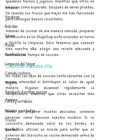
quedaron tiernos y jugosos, mientras que otros no 
salieron como esperaba. Después de varias pruebas, 
Arroces
he reunido los trucos que mejor me han funcionado 
Verduras
para conseguir buenos resultados.
Bebidas
Además de cocinar de una manera cómoda, preparar 
Salsas
un bizcocho en la ChupChup evita encender el horno 
y facilita la limpieza. Solo tenemos que conocer 
Masas
bien nuestra olla, elegir una receta adecuada y 
Recetas base
controlar el tiempo de cocción.
Limpieza del hogar
Conocer nuestra olla
Comida cochina
No todas las ollas de cocción lenta calientan con la 
misma intensidad ni distribuyen el calor de igual 
Vegano
manera. Algunas alcanzan rápidamente la 
Sandwich, bocatas, pizzas...
temperatura, mientras que otras necesitan más 
tiempo.
Patés y untables
Helados y sorbetes
Antes de preparar recetas delicadas, conviene 
observar cómo funciona nuestro modelo. Si 
se 
Trucos
concentra
 demasiado calor en los bordes, es 
preferible utilizar un molde para evitar que el 
Navidad
exterior del bizcocho se cocine demasiado antes de 
Carnaval