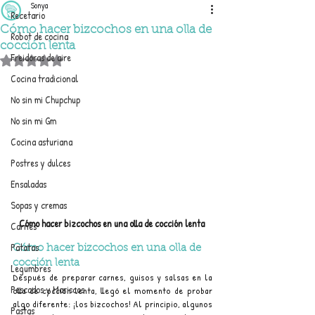
Sonya
Recetario
Cómo hacer bizcochos en una olla de
Robot de cocina
cocción lenta
Freidoras de aire
Obtuvo NaN de 5 estrellas.
Cocina tradicional
No sin mi Chupchup
No sin mi Gm
Cocina asturiana
Postres y dulces
Ensaladas
Sopas y cremas
Cómo hacer bizcochos en una olla de cocción lenta 
Carnes
Patatas
Cómo hacer bizcochos en una olla de 
cocción lenta 
Legumbres
Después de preparar carnes, guisos y salsas en la 
Pescados y Mariscos
olla de cocción lenta, llegó el momento de probar 
algo diferente: ¡los bizcochos! Al principio, algunos 
Pastas