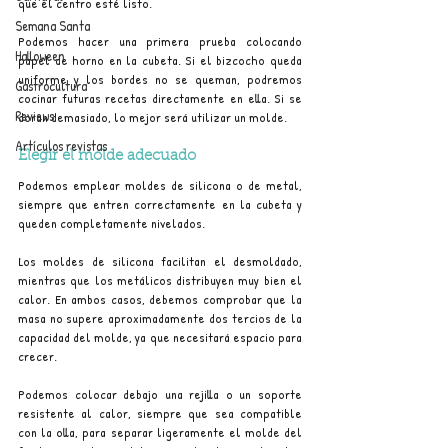
que el centro esté listo.
Semana Santa
Podemos hacer una primera prueba colocando 
Halloween
papel de horno en la cubeta. Si el bizcocho queda 
uniforme y los bordes no se queman, podremos 
Gastrocultura
cocinar futuras recetas directamente en ella. Si se 
Reviews
doran demasiado, lo mejor será utilizar un molde.
Artículos revistas
Elegir el molde adecuado
Podemos emplear moldes de silicona o de metal, 
siempre que entren correctamente en la cubeta y 
queden completamente nivelados.
Los moldes de silicona facilitan el desmoldado, 
mientras que los metálicos distribuyen muy bien el 
calor. En ambos casos, debemos comprobar que la 
masa no supere aproximadamente dos tercios de la 
capacidad del molde, ya que necesitará espacio para 
crecer.
Podemos colocar debajo una rejilla o un soporte 
resistente al calor, siempre que sea compatible 
con la olla, para separar ligeramente el molde del 