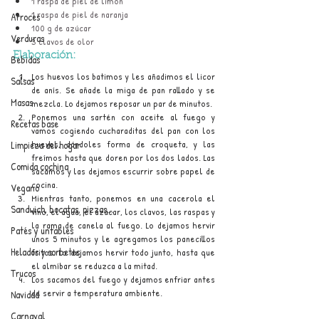
1 raspa de piel de limón
1 raspa de piel de naranja
Arroces
100 g de azúcar
Verduras
3 clavos de olor
Elaboración:
Bebidas
Los huevos los batimos y les añadimos el licor 
Salsas
de anís. Se añade la miga de pan rallado y se 
Masas
mezcla. Lo dejamos reposar un par de minutos.
Ponemos una sartén con aceite al fuego y 
Recetas base
vamos cogiendo cucharaditas del pan con los 
huevos, dándoles forma de croqueta, y las 
Limpieza del hogar
freímos hasta que doren por los dos lados. Las 
Comida cochina
sacamos y las dejamos escurrir sobre papel de 
cocina.
Vegano
Mientras tanto, ponemos en una cacerola el 
Sandwich, bocatas, pizzas...
vino, el agua, el azúcar, los clavos, las raspas y 
la rama de canela al fuego. Lo dejamos hervir 
Patés y untables
unos 5 minutos y le agregamos los panecillos 
Helados y sorbetes
fritos. Lo dejamos hervir todo junto, hasta que 
el almíbar se reduzca a la mitad.
Trucos
Los sacamos del fuego y dejamos enfriar antes 
de servir a temperatura ambiente.
Navidad
Carnaval