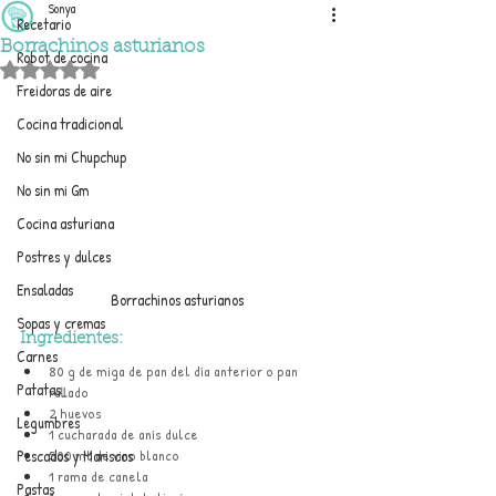
Sonya
Recetario
Borrachinos asturianos
Robot de cocina
Obtuvo NaN de 5 estrellas.
Freidoras de aire
Cocina tradicional
No sin mi Chupchup
No sin mi Gm
Cocina asturiana
Postres y dulces
Ensaladas
Borrachinos asturianos
Sopas y cremas
Ingredientes:
Carnes
80 g de miga de pan del día anterior o pan 
Patatas
rallado
2 huevos
Legumbres
1 cucharada de anís dulce
500 ml de vino blanco
Pescados y Mariscos
1 rama de canela
Pastas