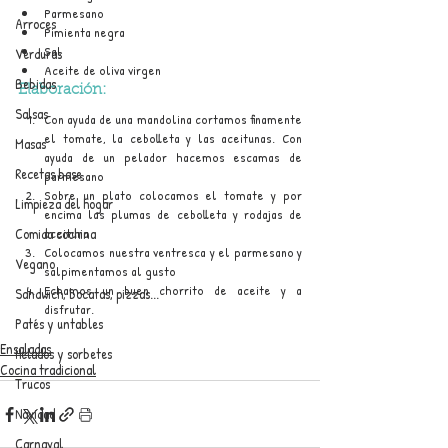
Parmesano
Arroces
Pimienta negra
Sal
Verduras
Aceite de oliva virgen
Bebidas
Elaboración:
Salsas
Con ayuda de una mandolina cortamos finamente 
el tomate, la cebolleta y las aceitunas. Con 
Masas
ayuda de un pelador hacemos escamas de 
Recetas base
parmesano
Sobre un plato colocamos el tomate y por 
Limpieza del hogar
encima las plumas de cebolleta y rodajas de 
Comida cochina
aceituna
Colocamos nuestra ventresca y el parmesano y 
Vegano
salpimentamos al gusto
Echamos un buen chorrito de aceite y a 
Sandwich, bocatas, pizzas...
disfrutar.
Patés y untables
Ensaladas
Helados y sorbetes
Cocina tradicional
Trucos
Navidad
Carnaval