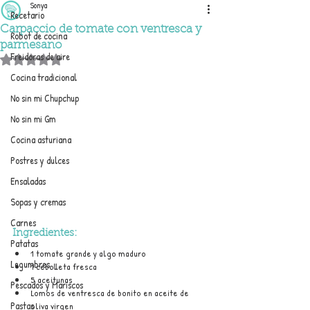
Sonya
Recetario
Carpaccio de tomate con ventresca y
Robot de cocina
parmesano
Freidoras de aire
Obtuvo NaN de 5 estrellas.
Cocina tradicional
No sin mi Chupchup
No sin mi Gm
Cocina asturiana
Postres y dulces
Ensaladas
Sopas y cremas
Carnes
Ingredientes:
Patatas
1 tomate grande y algo maduro
Legumbres
1 cebolleta fresca
5 aceitunas
Pescados y Mariscos
Lomos de ventresca de bonito en aceite de 
Pastas
oliva virgen