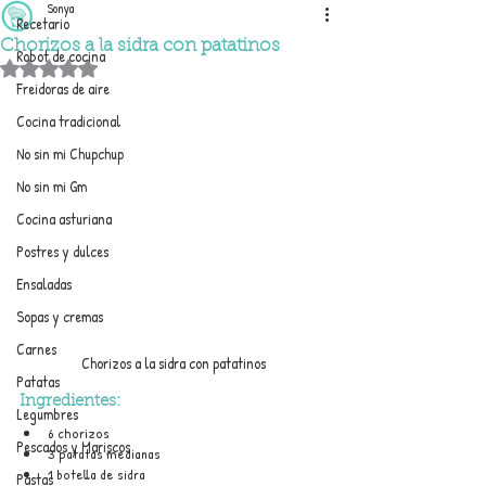
Sonya
Recetario
Chorizos a la sidra con patatinos
Robot de cocina
Obtuvo NaN de 5 estrellas.
Freidoras de aire
Cocina tradicional
No sin mi Chupchup
No sin mi Gm
Cocina asturiana
Postres y dulces
Ensaladas
Sopas y cremas
Carnes
Chorizos a la sidra con patatinos
Patatas
Ingredientes:
Legumbres
6 chorizos
Pescados y Mariscos
3 patatas medianas
1 botella de sidra
Pastas