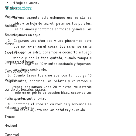
1 hoja de laurel
Arroces
Elaboración:
Verduras
En una cazuela alta echamos una botella de 
sidra y la hoja de laurel, pelamos las patatas, 
Bebidas
las pelamos y cortamos en trozos grandes, las 
Salsas
dejamos en agua.
Cogemos los chorizos y los pinchamos para 
Masas
que no revienten al cocer, los echamos en la 
olla con la sidra, ponemos a cocinarla a fuego 
Recetas base
medio y con la tapa quitada, cuando rompa a 
Limpieza del hogar
hervir, dejamos 10 minutos cociendo y tapamos, 
seguimos cocinando,
Comida cochina
Cuando lleven los chorizos con la tapa ya 10 
Vegano
minutos, echamos las patatas y volvemos a 
tapar, cocinamos unos 20 minutos, ya estarán 
Sandwich, bocatas, pizzas...
todo en un punto de cocción ideal, sacamos las 
Patés y untables
patatas y el chorizo.
Cortamos el chorizo en rodajas y servimos en 
Helados y sorbetes
una cazuela junto con las patatas y el caldo.
Trucos
Navidad
Carnaval