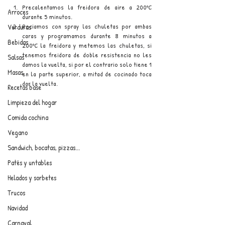
Precalentamos la freidora de aire a 200ºC 
Arroces
durante 5 minutos.
Rociamos con spray las chuletas por ambas 
Verduras
caras y programamos durante 8 minutos a 
Bebidas
200ºC la freidora y metemos las chuletas, si 
tenemos freidora de doble resistencia no les 
Salsas
damos la vuelta, si por el contrario solo tiene 1 
Masas
en la parte superior, a mitad de cocinado toca 
dar la vuelta.
Recetas base
Limpieza del hogar
Comida cochina
Vegano
Sandwich, bocatas, pizzas...
Patés y untables
Helados y sorbetes
Trucos
Navidad
Carnaval