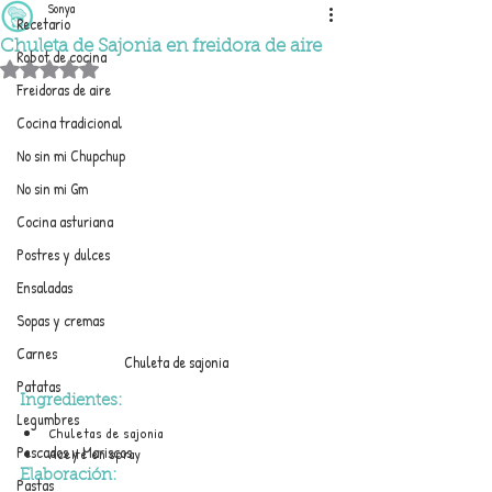
Sonya
Recetario
Chuleta de Sajonia en freidora de aire
Robot de cocina
Obtuvo NaN de 5 estrellas.
Freidoras de aire
Cocina tradicional
No sin mi Chupchup
No sin mi Gm
Cocina asturiana
Postres y dulces
Ensaladas
Sopas y cremas
Carnes
Chuleta de sajonia
Patatas
Ingredientes:
Legumbres
Chuletas de sajonia
Pescados y Mariscos
Aceite en spray
Elaboración:
Pastas