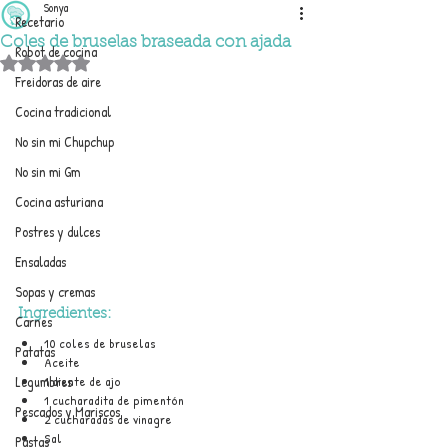
Sonya
Recetario
Coles de bruselas braseada con ajada
Robot de cocina
Obtuvo NaN de 5 estrellas.
Freidoras de aire
Cocina tradicional
No sin mi Chupchup
No sin mi Gm
Cocina asturiana
Postres y dulces
Ensaladas
Sopas y cremas
Ingredientes:
Carnes
10 coles de bruselas
Patatas
Aceite
Legumbres
1 diente de ajo
1 cucharadita de pimentón
Pescados y Mariscos
2 cucharadas de vinagre
Sal
Pastas