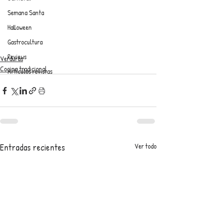
Semana Santa
Halloween
Gastrocultura
Reviews
Verduras
Cocina tradicional
Artículos revistas
Entradas recientes
Ver todo