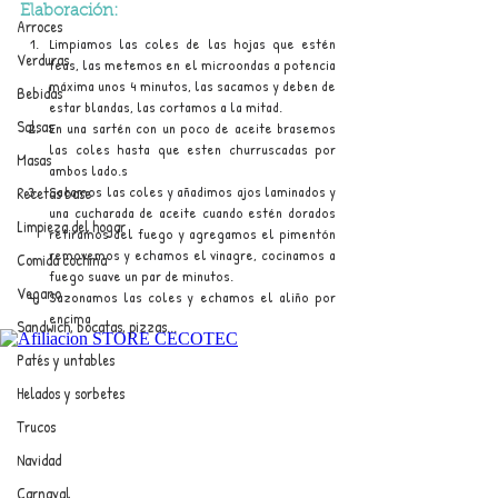
Elaboración:
Arroces
Limpiamos las coles de las hojas que estén 
Verduras
feas, las metemos en el microondas a potencia 
máxima unos 4 minutos, las sacamos y deben de 
Bebidas
estar blandas, las cortamos a la mitad.
Salsas
En una sartén con un poco de aceite brasemos 
las coles hasta que esten churruscadas por 
Masas
ambos lado.s
Sacamos las coles y añadimos ajos laminados y 
Recetas base
una cucharada de aceite cuando estén dorados 
Limpieza del hogar
retiramos del fuego y agregamos el pimentón 
removemos y echamos el vinagre, cocinamos a 
Comida cochina
fuego suave un par de minutos.
Vegano
Sazonamos las coles y echamos el aliño por 
encima
Sandwich, bocatas, pizzas...
Patés y untables
Helados y sorbetes
Trucos
Navidad
Carnaval