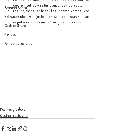
que han subido y están cuajaditas y doradas.
Semana Santa
Las dejamos enfriar, las desmoldamos con 
cuidado y, justo antes de servir, las 
Halloween
espolvoreamos con azúcar glas por encima.
Gastrocultura
Reviews
Artículos revistas
Postres y dulces
Cocina tradicional