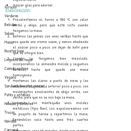
Azúcar glas para adornar.
Arroces
Elaboración:
Verduras
Precalentamos el horno a 180 ºC con calor 
Bebidas
arriba y abajo, para que esté listo cuando 
tengamos la masa.
Salsas
Batimos las yemas con unas varillas hasta que 
nos quede una crema suave, y vamos añadiendo 
Masas
el azúcar poco a poco sin dejar de batir para 
Recetas base
que se integre bien.
Cuando lo tengamos bien mezclado, 
Limpieza del hogar
incorporamos la almendra molida y seguimos 
Comida cochina
batiendo hasta que quede una masa 
homogénea.
Vegano
Montamos las claras a punto de nieve y las 
Sandwich, bocatas, pizzas...
añadimos a la mezcla anterior poco a poco, con 
movimientos envolventes de abajo arriba, con 
Patés y untables
cariño, para que no se nos baje la masa.
Untamos con mantequilla unos moldes 
Helados y sorbetes
metálicos (tipo flan), los espolvoreamos con 
Trucos
un poquito de harina y repartimos la masa, 
llenándolos solo hasta unas tres cuartas 
Navidad
partes.
Carnaval
Horneamos unos 40 minutos, hasta que veamos 