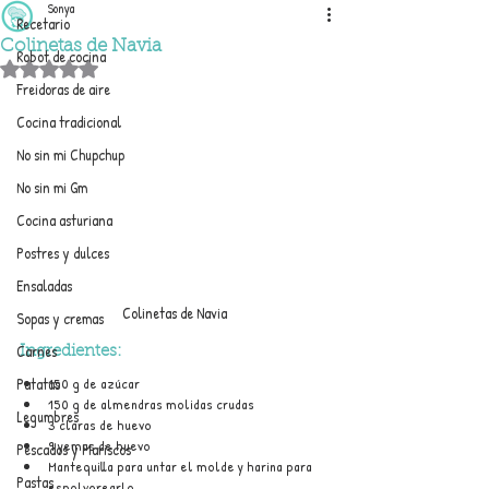
Sonya
Recetario
Colinetas de Navia
Robot de cocina
Obtuvo NaN de 5 estrellas.
Freidoras de aire
Cocina tradicional
No sin mi Chupchup
No sin mi Gm
Cocina asturiana
Postres y dulces
Ensaladas
Colinetas de Navia
Sopas y cremas
Carnes
Ingredientes:
150 g de azúcar
Patatas
150 g de almendras molidas crudas
Legumbres
3 claras de huevo
9 yemas de huevo
Pescados y Mariscos
Mantequilla para untar el molde y harina para 
Pastas
espolvorearlo.