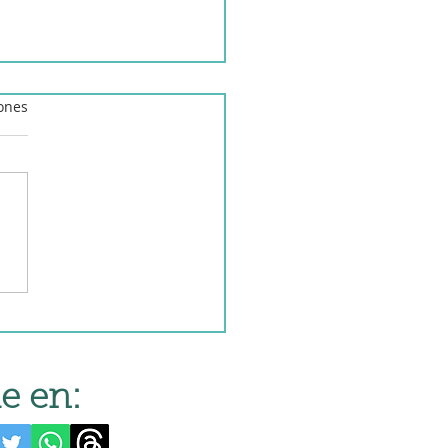
iones
ta de bonito con
entos asados
e en: