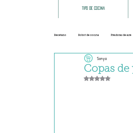
Tipo de cocina
Recetario
Robot de cocina
Freidoras de aire
Sonya
Ensaladas
Sopas y cremas
Carnes
Copas de 
Obtuvo NaN de 5 e
Salsas
Masas
Recetas base
Helados y sorbetes
Trucos
Navidad