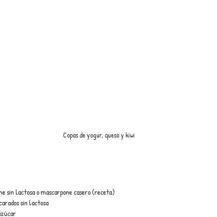
Copas de yogur, queso y kiwi
e sin lactosa o mascarpone casero (receta)
arados sin lactosa
azúcar 