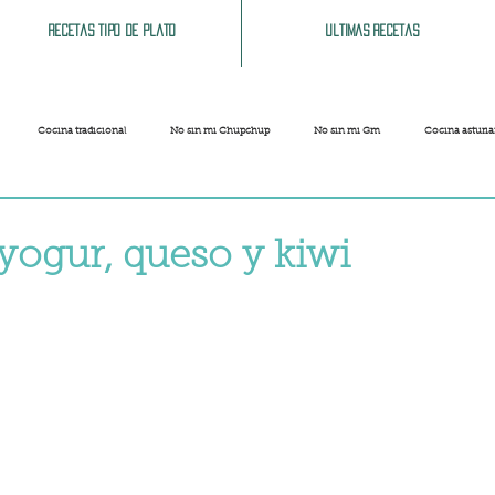
Recetas tipo de plato
Ultimas recetas
Cocina tradicional
No sin mi Chupchup
No sin mi Gm
Cocina asturi
Patatas
Legumbres
Pescados y Mariscos
Pastas
Arroces
yogur, queso y kiwi
strellas.
Limpieza del hogar
Comida cochina
Vegano
Sandwich, bocatas, pizzas...
Carnaval
Semana Santa