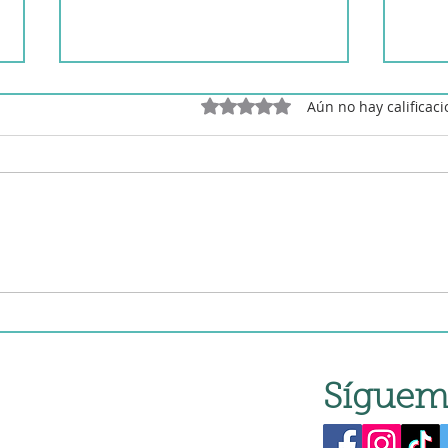
Obtuvo 0 de 5 estrellas.
Aún no hay calificac
Ensalada de tomate con
Boca
vinagre de Módena
pimi
Síguem