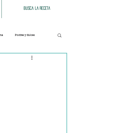
Busca la receta
ana
Postres y dulces
Verduras
Bebidas
Patés y untables