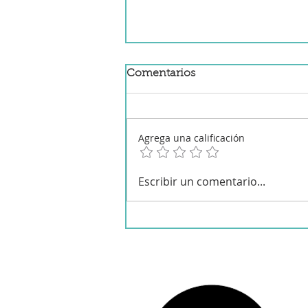
Comentarios
Agrega una calificación
Ensalada de tomate con
Escribir un comentario...
vinagre