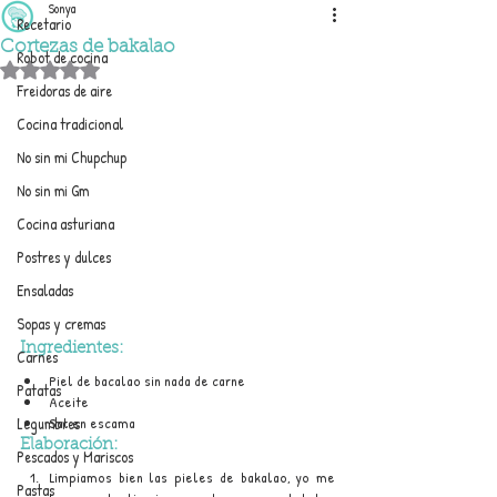
Sonya
Recetario
Cortezas de bakalao
Robot de cocina
Obtuvo NaN de 5 estrellas.
Freidoras de aire
Cocina tradicional
No sin mi Chupchup
No sin mi Gm
Cocina asturiana
Postres y dulces
Ensaladas
Sopas y cremas
Ingredientes:
Carnes
Piel de bacalao sin nada de carne
Patatas
Aceite
Legumbres
Sal en escama
Elaboración:
Pescados y Mariscos
Limpiamos bien las pieles de bakalao, yo me 
Pastas