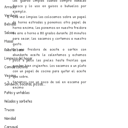
las guardo limpias cuando compro bakalao 
fresco y lo uso en guisos o buñuelos por 
Arroces
ejemplo.
Verduras
Una vez limpias las colocamos sobre un papel 
de horno estiradas y ponemos otro papel de 
Bebidas
horno encima, las ponemos en nuestra freidora 
Salsas
de aire o horno a 80 grados durante 20 minutos 
para secar, las sacamos y cortamos a nuestro 
Masas
gusto.
En una freidora de aceite o sartén con 
Recetas base
abundante aceite la calentamos y echamos 
Limpieza del hogar
poco a poco las pieles hasta freírlas que 
queden bien crujientes. Los sacamos a un plato 
Comida cochina
con un papel de cocina para quitar el aceite 
Vegano
que sobre.
Servimos con un poco de sal en escama por 
Sandwich, bocatas, pizzas...
encimo
Patés y untables
Helados y sorbetes
Trucos
Navidad
Carnaval