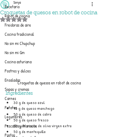
Sonya
Recetario
Croquetas de quesos en robot de cocina
Robot de cocina
Obtuvo NaN de 5 estrellas.
Freidoras de aire
Cocina tradicional
No sin mi Chupchup
No sin mi Gm
Cocina asturiana
Postres y dulces
Ensaladas
Croquetas de quesos en robot de cocina
Sopas y cremas
Ingredientes
Carnes
30 g de queso azul
Patatas
75 g de queso manchego
50 g de queso de cabra
Legumbres
50 g de queso fresco
50 g de aceite de oliva virgen extra
Pescados y Mariscos
50 g de mantequilla
Pastas