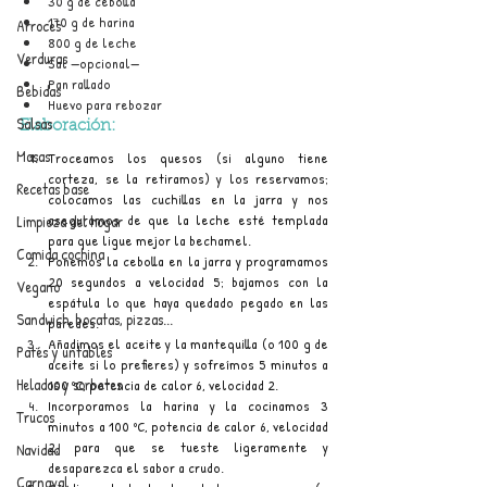
30 g de cebolla
170 g de harina
Arroces
800 g de leche
Verduras
Sal —opcional—
Pan rallado
Bebidas
Huevo para rebozar
Salsas
Elaboración:
Masas
Troceamos los quesos (si alguno tiene 
corteza, se la retiramos) y los reservamos; 
Recetas base
colocamos las cuchillas en la jarra y nos 
aseguramos de que la leche esté templada 
Limpieza del hogar
para que ligue mejor la bechamel.
Comida cochina
Ponemos la cebolla en la jarra y programamos 
20 segundos a velocidad 5; bajamos con la 
Vegano
espátula lo que haya quedado pegado en las 
Sandwich, bocatas, pizzas...
paredes.
Añadimos el aceite y la mantequilla (o 100 g de 
Patés y untables
aceite si lo prefieres) y sofreímos 5 minutos a 
Helados y sorbetes
100 ºC, potencia de calor 6, velocidad 2.
Incorporamos la harina y la cocinamos 3 
Trucos
minutos a 100 ºC, potencia de calor 6, velocidad 
2, para que se tueste ligeramente y 
Navidad
desaparezca el sabor a crudo.
Carnaval