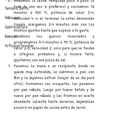
Añadimos la leche templada poco a poco (o 
toda de una vez si prefieres) y cocinamos 12 
Semana Santa
minutos a 100 ºC, potencia de calor 3–4, 
Halloween
velocidad 4; si al terminar la notas demasiado 
líquida, alargamos 2–4 minutos más con los 
Gastrocultura
mismos ajustes hasta que espese a tu gusto.
Añadimos los quesos reservados y 
Reviews
programamos 3–4 minutos a 90 ºC, potencia de 
Artículos revistas
calor 2–3, velocidad 2, solo para que se fundan 
e integren; probamos y, si hiciera falta, 
ajustamos con una pizca de sal.
Pasamos la masa a un recipiente donde no 
quede muy extendida, la cubrimos a piel con 
film y la dejamos enfriar (mejor de un día para 
otro); formamos las croquetas, las pasamos 
por pan rallado, luego por huevo batido y de 
nuevo por pan rallado, y las freímos en aceite 
abundante caliente hasta dorarlas, dejándolas 
escurrir en papel de cocina antes de servir.