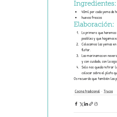
Ingredientes:
40ml por cada yema de h
huevos frescos
Elaboración:
Lo primero que haremos e
posibles y que hagamos e
Colocamos las yemas en 
flotar.
Las marinamos en nevera 
y con cuidado, con la soja
Solo nos queda retirar l
colocar sobre el plato q
Os recuerdo que también las po
Cocina tradicional
Trucos