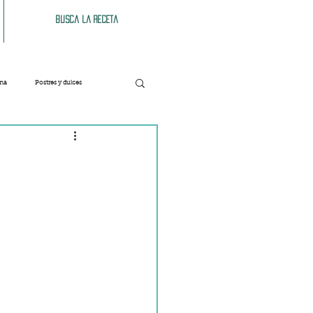
Busca la receta
ana
Postres y dulces
Verduras
Bebidas
Patés y untables