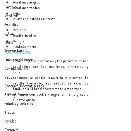
Aceitunas negras
Arroces
Aceitunas verdes
Maíz
Verduras
2 latas de caballa en aceite
Bebidas
Sal
Pimienta
Salsas
Aceite de oliva
Vinagre
Masas
1 cebolla tierna
Recetas base
Elaboración:
Limpieza del hogar
Escurrimos los garbanzos y los juntamos en una 
ensaladera con las aceitunas, pimientos, y 
Comida cochina
maiz.
Vegano
Echamos la caballa escurrida y picamos la 
cebolla finamente, esa cebolla la echamos 
Sandwich, bocatas, pizzas...
tambuén a la ensaladera y mezclamos todo.
Aliñamos con aceite vinagre, pimienta y sal a 
Patés y untables
nuestro gusto.
Helados y sorbetes
Trucos
Navidad
Carnaval