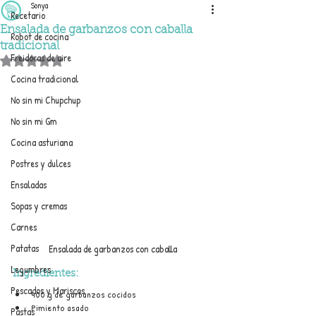
Sonya
Recetario
Ensalada de garbanzos con caballa
Robot de cocina
tradicional
Freidoras de aire
Obtuvo NaN de 5 estrellas.
Cocina tradicional
No sin mi Chupchup
No sin mi Gm
Cocina asturiana
Postres y dulces
Ensaladas
Sopas y cremas
Carnes
Patatas
Ensalada de garbanzos con caballa
Legumbres
Ingredientes:
Pescados y Mariscos
400 g de garbanzos cocidos
Pimiento asado
Pastas