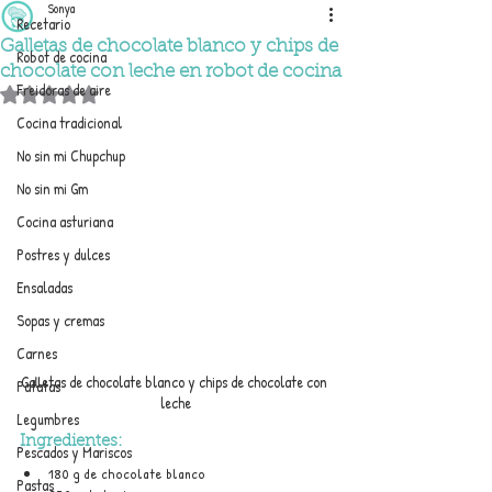
Sonya
Recetario
Galletas de chocolate blanco y chips de
Robot de cocina
chocolate con leche en robot de cocina
Freidoras de aire
Obtuvo NaN de 5 estrellas.
Cocina tradicional
No sin mi Chupchup
No sin mi Gm
Cocina asturiana
Postres y dulces
Ensaladas
Sopas y cremas
Carnes
Galletas de chocolate blanco y chips de chocolate con 
Patatas
leche
Legumbres
Ingredientes:
Pescados y Mariscos
180 g de chocolate blanco
Pastas