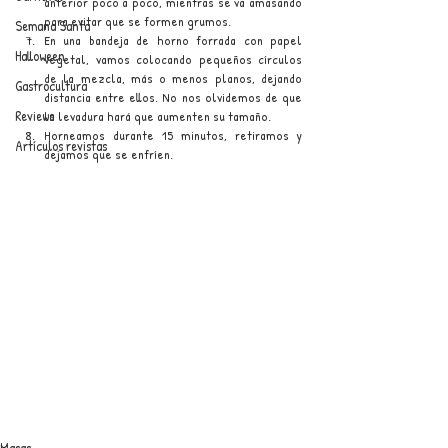
anterior poco a poco, mientras se va amasando 
para evitar que se formen grumos.
Semana Santa
En una bandeja de horno forrada con papel 
Halloween
vegetal, vamos colocando pequeños círculos 
de la mezcla, más o menos planos, dejando 
Gastrocultura
distancia entre ellos. No nos olvidemos de que 
Reviews
la levadura hará que aumenten su tamaño. 
Horneamos durante 15 minutos, retiramos y 
Artículos revistas
dejamos que se enfríen.
Masas