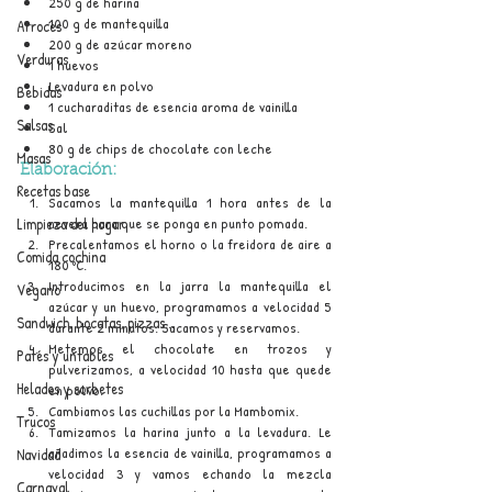
250 g de harina
100 g de mantequilla
Arroces
200 g de azúcar moreno
Verduras
1 huevos
Levadura en polvo
Bebidas
1 cucharaditas de esencia aroma de vainilla
Salsas
Sal
80 g de chips de chocolate con leche
Masas
Elaboración:
Recetas base
Sacamos la mantequilla 1 hora antes de la 
Limpieza del hogar
nevera para que se ponga en punto pomada.
Precalentamos el horno o la freidora de aire a 
Comida cochina
180 ºC.
Introducimos en la jarra la mantequilla el 
Vegano
azúcar y un huevo, programamos a velocidad 5 
Sandwich, bocatas, pizzas...
durante 2 minutos. Sacamos y reservamos.
Metemos el chocolate en trozos y 
Patés y untables
pulverizamos, a velocidad 10 hasta que quede 
Helados y sorbetes
en polvo.
Cambiamos las cuchillas por la Mambomix.
Trucos
Tamizamos la harina junto a la levadura. Le 
añadimos la esencia de vainilla, programamos a 
Navidad
velocidad 3 y vamos echando la mezcla 
Carnaval