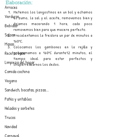
Elaboración:
Arroces
Metemos los langostinos en un bol y echamos 
Verduras
el zumo, la sal y el aceite, removemos bien y 
dejamos macerando 1 hora, cada poco 
Bebidas
removemos bien para que macere perfecto.
Salsas
Precalentamos la freidora un par de minutos a 
160ºC.
Masas
Colocamos los gambones en la rejilla y 
programamos a 160ºC durante12 minutos, el 
Recetas base
tiempo ideal para estar perfectos y 
Limpieza del hogar
chuperretearnos los dedos.
Comida cochina
Vegano
Sandwich, bocatas, pizzas...
Patés y untables
Helados y sorbetes
Trucos
Navidad
Carnaval