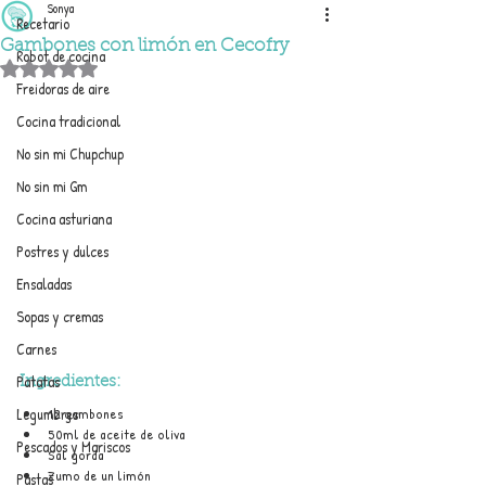
Sonya
Recetario
Gambones con limón en Cecofry
Robot de cocina
Obtuvo NaN de 5 estrellas.
Freidoras de aire
Cocina tradicional
No sin mi Chupchup
No sin mi Gm
Cocina asturiana
Postres y dulces
Ensaladas
Sopas y cremas
Carnes
Patatas
Ingredientes:
Legumbres
12 gambones
50ml de aceite de oliva
Pescados y Mariscos
Sal gorda
Zumo de un limón
Pastas