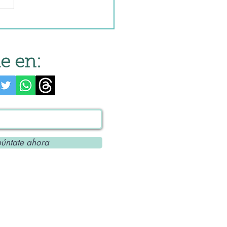
t de cocina
e en:
úntate ahora