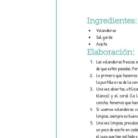
Ingredientes:
Volandeiras
Sal gorda 
Aceite
Elaboración:
Las volandeiras frescas 
de que estén pasadas. Por
Lo primero que hacemos e
la puntilla a ras de la 
Una vez abiertas, utiliza
blanca) y el coral (la l
concha, tenemos que hace
Si usamos volandeiras co
limpias, siempre es bueno
Una vez limpias, precale
un poco de aceite en cada
el jugo que han soltado y