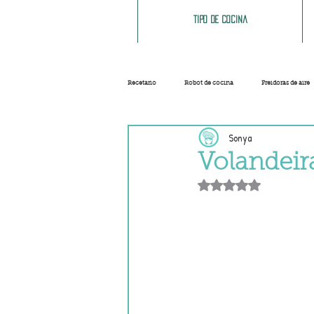
Tipo de cocina
Recetario
Robot de cocina
Freidoras de aire
Sonya
Ensaladas
Sopas y cremas
Carnes
Volandeir
Obtuvo NaN de 5 e
Salsas
Masas
Recetas base
Helados y sorbetes
Trucos
Navidad