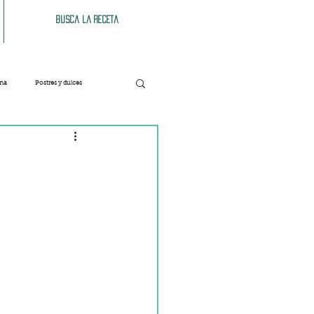
Busca la receta
ana
Postres y dulces
Verduras
Bebidas
Patés y untables