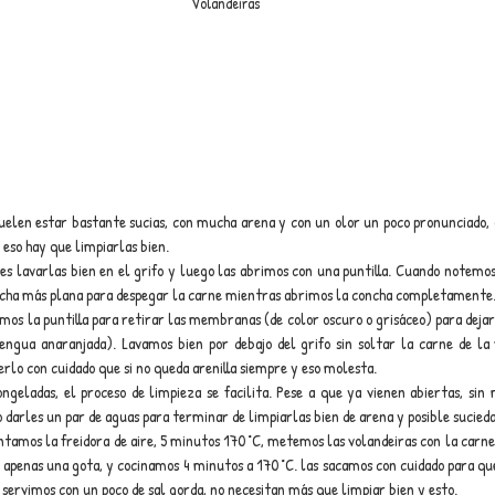
Volandeiras
suelen estar bastante sucias, con mucha arena y con un olor un poco pronunciado, 
 eso hay que limpiarlas bien. 
s lavarlas bien en el grifo y luego las abrimos con una puntilla. Cuando notemos
concha más plana para despegar la carne mientras abrimos la concha completamente
mos la puntilla para retirar las membranas (de color oscuro o grisáceo) para dejar 
engua anaranjada). Lavamos bien por debajo del grifo sin soltar la carne de la 
rlo con cuidado que si no queda arenilla siempre y eso molesta.
ngeladas, el proceso de limpieza se facilita. Pese a que ya vienen abiertas, si
 darles un par de aguas para terminar de limpiarlas bien de arena y posible sucieda
ntamos la freidora de aire, 5 minutos 170 °C, metemos las volandeiras con la carne
 apenas una gota, y cocinamos 4 minutos a 170 °C. las sacamos con cuidado para que 
 servimos con un poco de sal gorda, no necesitan más que limpiar bien y esto.