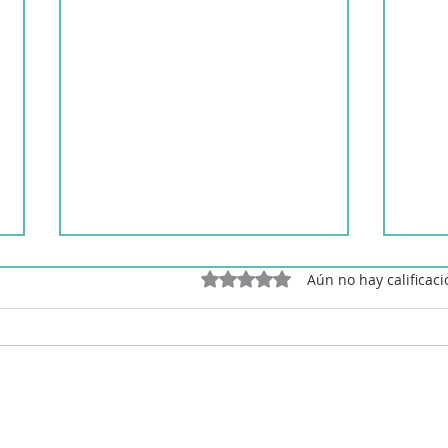
Obtuvo 0 de 5 estrellas.
Aún no hay calificac
Zamburiñas tradicionales
Salp