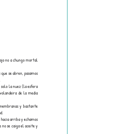
ojo no a chungo mortal 
 que se abren, pasamos 
.
solo la nuez (la esfera 
volandeira de la media 
n membranas y bastante 
d.
 hacia arriba y echamos 
no se caiga el aceite y 