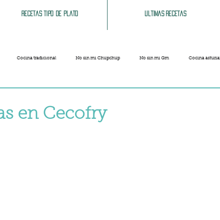
Recetas tipo de plato
Ultimas recetas
Cocina tradicional
No sin mi Chupchup
No sin mi Gm
Cocina asturi
Patatas
Legumbres
Pescados y Mariscos
Pastas
Arroces
as en Cecofry
strellas.
Limpieza del hogar
Comida cochina
Vegano
Sandwich, bocatas, pizzas...
Carnaval
Semana Santa