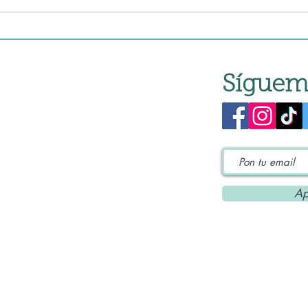
robo
Síguem
Ap