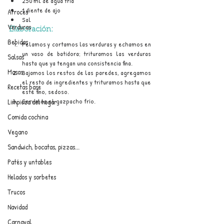
250 ml de agua fría
1 diente de ajo
Arroces
Sal
Verduras
Elaboración:
Bebidas
Pelamos y cortamos las verduras y echamos en 
un vaso de batidora; trituramos las verduras 
Salsas
hasta que ya tengan una consistencia fina.
Masas
Bajamos los restos de las paredes, agregamos 
el resto de ingredientes y trituramos hasta que 
Recetas base
esté fino, sedoso.
Servimos el gazpacho frío.
Limpieza del hogar
Comida cochina
Vegano
Sandwich, bocatas, pizzas...
Patés y untables
Helados y sorbetes
Trucos
Navidad
Carnaval