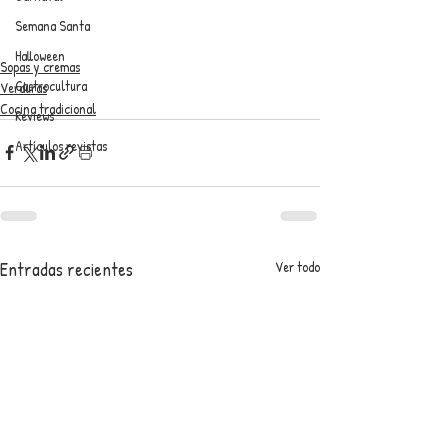
Semana Santa
Halloween
Sopas y cremas
Gastrocultura
Verduras
Cocina tradicional
Reviews
Artículos revistas
Entradas recientes
Ver todo