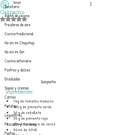
Sonya
Recetario
Gazpacho
Robot de cocina
Obtuvo NaN de 5 estrellas.
Freidoras de aire
Cocina tradicional
No sin mi Chupchup
No sin mi Gm
Cocina asturiana
Postres y dulces
Ensaladas
Gazpacho
Sopas y cremas
Ingredientes:
Carnes
1 kg de tomates maduros
Patatas
100 g de pimiento verde
50 g de cebolleta
Legumbres
50 g de pimiento rojo
20 ml de vinagre de Jerez
Pescados y Mariscos
50 ml de AOVE
Pastas