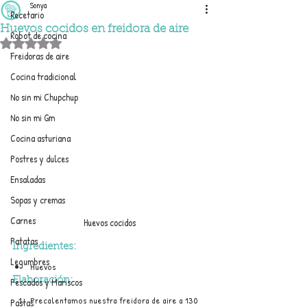
Sonya
Recetario
Huevos cocidos en freidora de aire
Robot de cocina
Obtuvo NaN de 5 estrellas.
Freidoras de aire
Cocina tradicional
No sin mi Chupchup
No sin mi Gm
Cocina asturiana
Postres y dulces
Ensaladas
Sopas y cremas
Carnes
Huevos cocidos
Patatas
Ingredientes: 
Legumbres
Huevos 
Pescados y Mariscos
Elaboración:
Precalentamos nuestra freidora de aire a 130 
Pastas