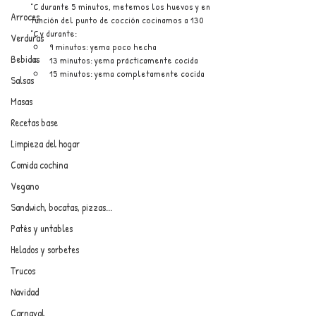
°C durante 5 minutos, metemos los huevos y en 
Arroces
función del punto de cocción cocinamos a 130 
°C y durante:
Verduras
9 minutos: yema poco hecha
Bebidas
13 minutos: yema prácticamente cocida
15 minutos: yema completamente cocida
Salsas
Masas
Recetas base
Limpieza del hogar
Comida cochina
Vegano
Sandwich, bocatas, pizzas...
Patés y untables
Helados y sorbetes
Trucos
Navidad
Carnaval