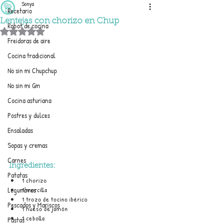
Sonya
Recetario
Lentejas con chorizo en Chup
Robot de cocina
Obtuvo NaN de 5 estrellas.
Freidoras de aire
Cocina tradicional
No sin mi Chupchup
No sin mi Gm
Cocina asturiana
Postres y dulces
Ensaladas
Sopas y cremas
Carnes
Ingredientes:
Patatas
1 chorizo
Legumbres
1 morcilla
1 trozo de tocino ibérico
Pescados y Mariscos
1 hueso de jamón
1 cebolla
Pastas