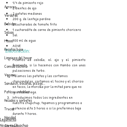
1/4 de pimiento rojo
Arroces
2 dientes de ajo
2 patatas medianas
Verduras
200 g. de lenteja pardina
Bebidas
2 cucharadas de tomate frito
1 cucharadita de carne de pimiento choricero
Salsas
Sal
700 ml de agua
Masas
AOVE
Recetas base
Elaboración:
Limpieza del hogar
Picamos la cebolla, el ajo y el pimiento 
finamente, si lo hacemos con Mambo con unas 
Comida cochina
pulsaciones de turbo.
Vegano
Pelamos las patatas y las cortamos 
chascandolas, cortamos el tocino y el chorizo 
Sandwich, bocatas, pizzas...
en tacos, la morcilla por la mitad para que no 
Patés y untables
se nos deshaga.
Introducimos todos los ingredientes en 
Helados y sorbetes
nuestra chupchup, tapamos y programamos a 
potencia alta 3 horas o si lo preferimos baja 
Trucos
durante 7 horas.
Navidad
Legumbres
No sin mi Chupchup
Carnaval