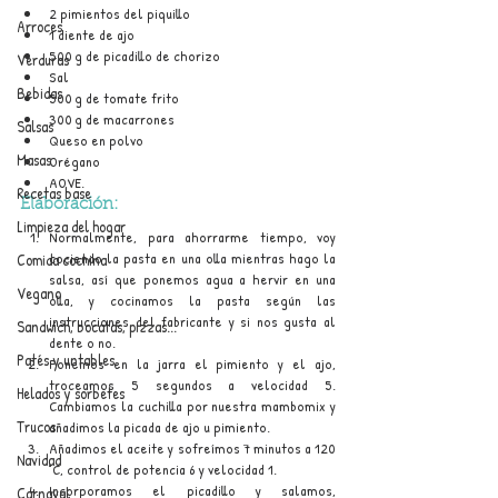
2 pimientos del piquillo
Arroces
1 diente de ajo
500 g de picadillo de chorizo
Verduras
Sal
Bebidas
500 g de tomate frito
300 g de macarrones
Salsas
Queso en polvo
Masas
Orégano
AOVE.
Recetas base
Elaboración:
Limpieza del hogar
Normalmente, para ahorrarme tiempo, voy 
cociendo la pasta en una olla mientras hago la 
Comida cochina
salsa, así que ponemos agua a hervir en una 
Vegano
olla, y cocinamos la pasta según las 
instrucciones del fabricante y si nos gusta al 
Sandwich, bocatas, pizzas...
dente o no.
Patés y untables
Ponemos en la jarra el pimiento y el ajo, 
troceamos 5 segundos a velocidad 5. 
Helados y sorbetes
Cambiamos la cuchilla por nuestra mambomix y 
Trucos
añadimos la picada de ajo u pimiento.
Añadimos el aceite y sofreímos 7 minutos a 120 
Navidad
°C, control de potencia 6 y velocidad 1.
Incorporamos el picadillo y salamos, 
Carnaval