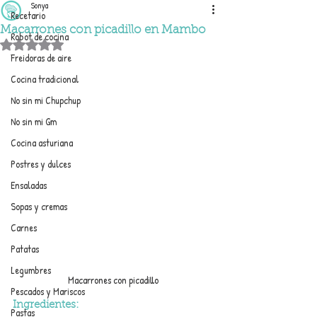
Sonya
Recetario
Macarrones con picadillo en Mambo
Robot de cocina
Obtuvo NaN de 5 estrellas.
Freidoras de aire
Cocina tradicional
No sin mi Chupchup
No sin mi Gm
Cocina asturiana
Postres y dulces
Ensaladas
Sopas y cremas
Carnes
Patatas
Legumbres
Macarrones con picadillo
Pescados y Mariscos
Ingredientes:
Pastas