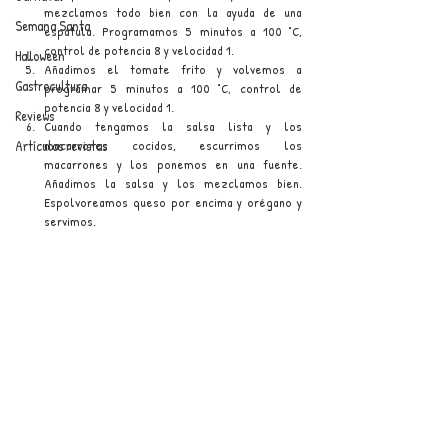
mezclamos todo bien con la ayuda de una 
Semana Santa
espátula. Programamos 5 minutos a 100 °C, 
control de potencia 8 y velocidad 1.
Halloween
Añadimos el tomate frito y volvemos a 
Gastrocultura
programar 5 minutos a 100 °C, control de 
potencia 8 y velocidad 1.
Reviews
Cuando tengamos la salsa lista y los 
Artículos revistas
macarrones cocidos, escurrimos los 
macarrones y los ponemos en una fuente. 
Añadimos la salsa y los mezclamos bien. 
Espolvoreamos queso por encima y orégano y 
servimos.