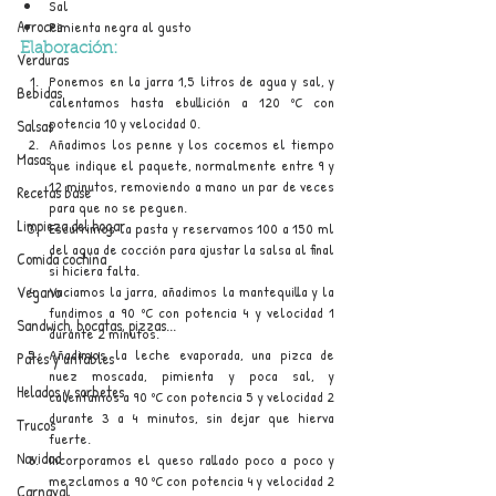
Sal
Arroces
Pimienta negra al gusto
Elaboración:
Verduras
Ponemos en la jarra 1,5 litros de agua y sal, y 
Bebidas
calentamos hasta ebullición a 120 ºC con 
potencia 10 y velocidad 0.
Salsas
Añadimos los penne y los cocemos el tiempo 
Masas
que indique el paquete, normalmente entre 9 y 
12 minutos, removiendo a mano un par de veces 
Recetas base
para que no se peguen.
Limpieza del hogar
Escurrimos la pasta y reservamos 100 a 150 ml 
del agua de cocción para ajustar la salsa al final 
Comida cochina
si hiciera falta.
Vaciamos la jarra, añadimos la mantequilla y la 
Vegano
fundimos a 90 ºC con potencia 4 y velocidad 1 
Sandwich, bocatas, pizzas...
durante 2 minutos.
Añadimos la leche evaporada, una pizca de 
Patés y untables
nuez moscada, pimienta y poca sal, y 
Helados y sorbetes
calentamos a 90 ºC con potencia 5 y velocidad 2 
durante 3 a 4 minutos, sin dejar que hierva 
Trucos
fuerte.
Navidad
Incorporamos el queso rallado poco a poco y 
mezclamos a 90 ºC con potencia 4 y velocidad 2 
Carnaval