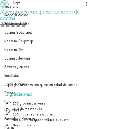
Sonya
Recetario
Macarrones con queso en robot de
Robot de cocina
cocina
Freidoras de aire
Obtuvo NaN de 5 estrellas.
Cocina tradicional
No sin mi Chupchup
No sin mi Gm
Cocina asturiana
Postres y dulces
Ensaladas
Sopas y cremas
Macarrones con queso en robot de cocina
Carnes
Ingredientes:
Patatas
200 g de macarrones 
40 g de mantequilla
Legumbres
250 ml de leche evaporada
Pescados y Mariscos
150-200 g de queso rallado al gusto
Nuez moscada
Pastas