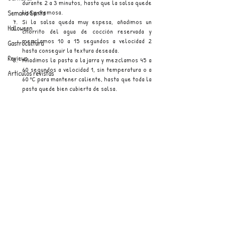
durante 2 a 3 minutos, hasta que la salsa quede 
lisa y cremosa.
Semana Santa
Si la salsa queda muy espesa, añadimos un 
Halloween
chorrito del agua de cocción reservada y 
mezclamos 10 a 15 segundos a velocidad 2 
Gastrocultura
hasta conseguir la textura deseada.
Reviews
Añadimos la pasta a la jarra y mezclamos 45 a 
60 segundos a velocidad 1, sin temperatura o a 
Artículos revistas
60 ºC para mantener caliente, hasta que toda la 
pasta quede bien cubierta de salsa.