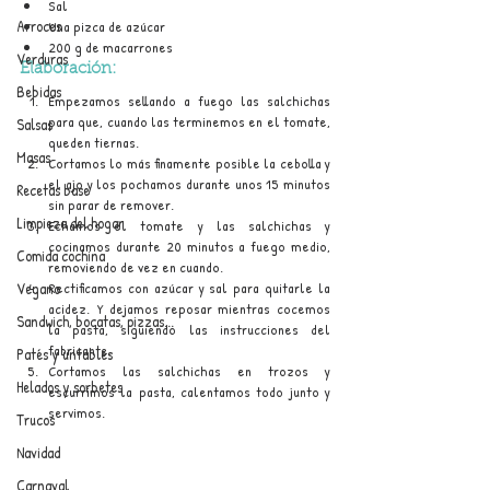
Sal
Arroces
Una pizca de azúcar
200 g de macarrones
Verduras
Elaboración:
Bebidas
Empezamos sellando a fuego las salchichas 
para que, cuando las terminemos en el tomate, 
Salsas
queden tiernas.
Masas
Cortamos lo más finamente posible la cebolla y 
el ajo y los pochamos durante unos 15 minutos 
Recetas base
sin parar de remover. 
Limpieza del hogar
Echamos el tomate y las salchichas y 
cocinamos durante 20 minutos a fuego medio, 
Comida cochina
removiendo de vez en cuando.
Rectificamos con azúcar y sal para quitarle la 
Vegano
acidez. Y dejamos reposar mientras cocemos 
Sandwich, bocatas, pizzas...
la pasta, siguiendo las instrucciones del 
fabricante.
Patés y untables
Cortamos las salchichas en trozos y 
Helados y sorbetes
escurrimos la pasta, calentamos todo junto y 
servimos. 
Trucos
Navidad
Carnaval