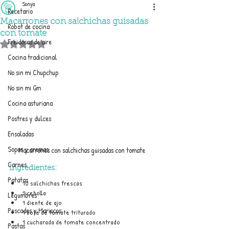
Sonya
Recetario
Macarrones con salchichas guisadas
Robot de cocina
con tomate
Freidoras de aire
Obtuvo NaN de 5 estrellas.
Cocina tradicional
No sin mi Chupchup
No sin mi Gm
Cocina asturiana
Postres y dulces
Ensaladas
Sopas y cremas
Macarrones con salchichas guisadas con tomate
Carnes
Ingredientes:
Patatas
10 salchichas frescas
1 cebolla
Legumbres
1 diente de ajo
Pescados y Mariscos
1 bote de tomate triturado
1 cucharada de tomate concentrado
Pastas