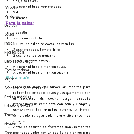
1 hoja de laurel
½ cucharadita de romero seco
Arroces
Sal
Verduras
Pimienta
Para la salsa:
Bebidas
1 cebolla
Salsas
½ manzana rallada
Masas
200 ml de caldo de cocer las manitas
2 cucharadas de tomate frito
Recetas base
2 cucharaditas de maicena
100 ml de sidra natural
Limpieza del hogar
½ cucharadita de pimentón dulce
Comida cochina
½ cucharadita de pimentón picante
Elaboración:
Vegano
En primer lugar, revisamos las manitas para 
Sandwich, bocatas, pizzas...
retirar las cerdas o pelos y las quemamos con 
Patés y untables
un mechero de cocina largo; después 
preparamos un recipiente con agua y vinagre y 
Helados y sorbetes
sumergimos las manitas durante 2 horas, 
Trucos
cambiando el agua cada hora y añadiendo más 
vinagre.
Navidad
Antes de escurrirlas, frotamos bien las manitas 
por todos lados con un cepillo de dientes para 
Carnaval