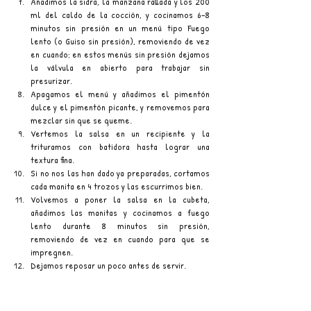
Añadimos la sidra, la manzana rallada y los 200 
ml del caldo de la cocción, y cocinamos 6–8 
minutos sin presión en un menú tipo Fuego 
lento (o Guiso sin presión), removiendo de vez 
en cuando; en estos menús sin presión dejamos 
la válvula en abierto para trabajar sin 
presurizar. 
Apagamos el menú y añadimos el pimentón 
dulce y el pimentón picante, y removemos para 
mezclar sin que se queme.
Vertemos la salsa en un recipiente y la 
trituramos con batidora hasta lograr una 
textura fina.
Si no nos las han dado ya preparadas, cortamos 
cada manita en 4 trozos y las escurrimos bien.
Volvemos a poner la salsa en la cubeta, 
añadimos las manitas y cocinamos a fuego 
lento durante 8 minutos sin presión, 
removiendo de vez en cuando para que se 
impregnen.
Dejamos reposar un poco antes de servir.