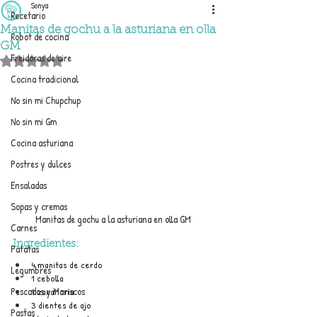
Sonya
Recetario
Manitas de gochu a la asturiana en olla
Robot de cocina
GM
Freidoras de aire
Obtuvo NaN de 5 estrellas.
Cocina tradicional
No sin mi Chupchup
No sin mi Gm
Cocina asturiana
Postres y dulces
Ensaladas
Sopas y cremas
Manitas de gochu a la asturiana en olla GM
Carnes
Ingredientes:
Patatas
4 manitas de cerdo
Legumbres
1 cebolla
Pescados y Mariscos
1 zanahoria
3 dientes de ajo
Pastas