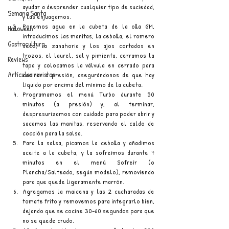
ayudar a desprender cualquier tipo de suciedad, 
Semana Santa
y las enjuagamos.
Ponemos agua en la cubeta de la olla GM, 
Halloween
introducimos las manitas, la cebolla, el romero 
Gastrocultura
seco, la zanahoria y los ajos cortados en 
trozos, el laurel, sal y pimienta, cerramos la 
Reviews
tapa y colocamos la válvula en cerrado para 
Artículos revistas
cocinar a presión, asegurándonos de que hay 
líquido por encima del mínimo de la cubeta. 
Programamos el menú Turbo durante 50 
minutos (a presión) y, al terminar, 
despresurizamos con cuidado para poder abrir y 
sacamos las manitas, reservando el caldo de 
cocción para la salsa.
Para la salsa, picamos la cebolla y añadimos 
aceite a la cubeta, y la sofreímos durante 7 
minutos en el menú Sofreír (o 
Plancha/Salteado, según modelo), removiendo 
para que quede ligeramente marrón. 
Agregamos la maicena y las 2 cucharadas de 
tomate frito y removemos para integrarlo bien, 
dejando que se cocine 30–60 segundos para que 
no se quede crudo.