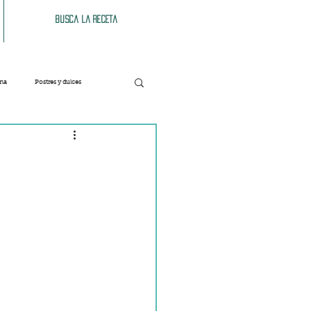
Busca la receta
ana
Postres y dulces
Verduras
Bebidas
Patés y untables