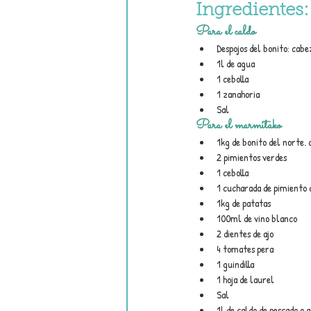
Ingredientes:
Para el caldo
Despojos del bonito: cabez
1l de agua
1 cebolla
1 zanahoria
Sal
Para el marmitako
1kg de bonito del norte. 
2 pimientos verdes
1 cebolla
1 cucharada de pimiento 
1kg de patatas
100ml de vino blanco
2 dientes de ajo
4 tomates pera
1 guindilla
1 hoja de laurel
Sal
1l de caldo de pescado o 