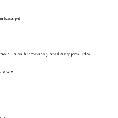
a, huesos, piel
consejo: Pide que te lo troceen y guarda el despojo para el caldo
choricero
agua