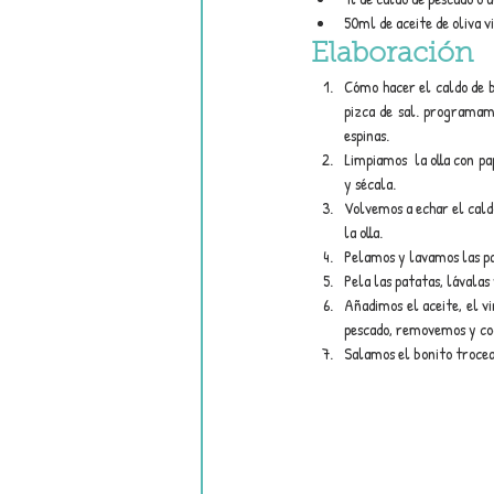
50ml de aceite de oliva 
Elaboración
Cómo hacer el caldo de bo
pizca de sal. programamo
espinas.
Limpiamos  la olla con pa
y sécala.
Volvemos a echar el caldo
la olla.
Pelamos y lavamos las pa
Pela las patatas, lávalas
Añadimos el aceite, el vi
pescado, removemos y coc
Salamos el bonito trocea