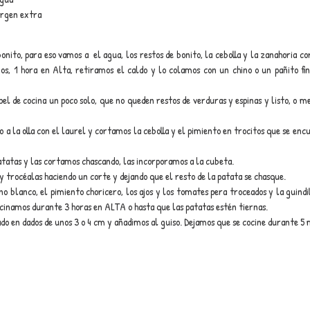
virgen extra
nito, para eso vamos a  el agua, los restos de bonito, la cebolla y la zanahoria cor
s, 1 hora en Alta, retiramos el caldo y lo colamos con un chino o un pañito fino
pel de cocina un poco solo, que no queden restos de verduras y espinas y listo, o me
 a la olla con el laurel y cortamos la cebolla y el pimiento en trocitos que se enc
tatas y las cortamos chascando, las incorporamos a la cubeta.
 y trocéalas haciendo un corte y dejando que el resto de la patata se chasque.
no blanco, el pimiento choricero, los ajos y los tomates pera troceados y la guindil
inamos durante 3 horas en ALTA o hasta que las patatas estén tiernas.
do en dados de unos 3 o 4 cm y añadimos al guiso. Dejamos que se cocine durante 5 m