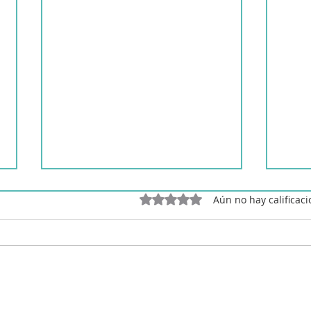
Obtuvo 0 de 5 estrellas.
Aún no hay calificac
Patatas a la importancia en
Pata