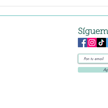
olla lenta
lent
Síguem
Ap