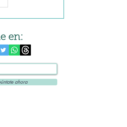
a
e en:
úntate ahora