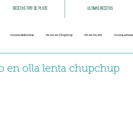
Recetas tipo de plato
Ultimas recetas
Cocina tradicional
No sin mi Chupchup
No sin mi Gm
Cocina asturi
Patatas
Legumbres
Pescados y Mariscos
Pastas
Arroces
 en olla lenta chupchup
strellas.
Limpieza del hogar
Comida cochina
Vegano
Sandwich, bocatas, pizzas...
Carnaval
Semana Santa