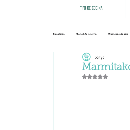
Tipo de cocina
Recetario
Robot de cocina
Freidoras de aire
Sonya
Ensaladas
Sopas y cremas
Carnes
Marmitako
Obtuvo NaN de 5 e
Salsas
Masas
Recetas base
Helados y sorbetes
Trucos
Navidad