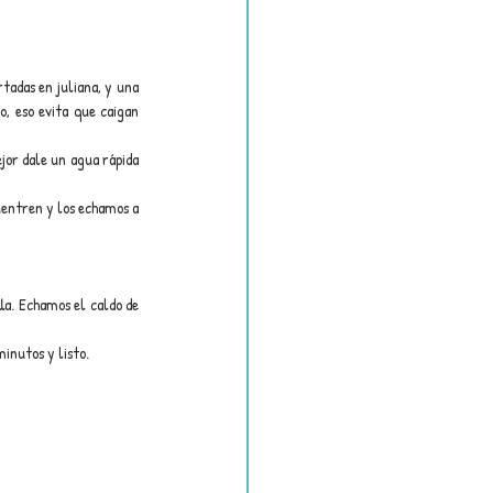
tadas en juliana, y una 
, eso evita que caigan 
jor dale un agua rápida 
uentren y los echamos a 
la. Echamos el caldo de 
inutos y listo.