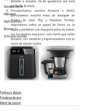
durante 6 minutos, ha de quedarnos una bola 
perfecta de masa.
Semana Santa
Precalentamos nuestra freidora a 200ºC, 
Halloween
porcionamos nuestra masa de mazapán en 
trozos de unos 15g, y hacemos formas, 
Gastrocultura
disponemos sobre un papel de horno en la 
Reviews
rejilla y pintamos con muy poca yema de huevo, 
los horneamos muy poco, solo hasta que estén 
Artículos revistas
dorados, los sacamos y espolvoreamos con el 
resto de azúcar lustre.
Postres y dulces
Freidoras de aire
Robot de cocina