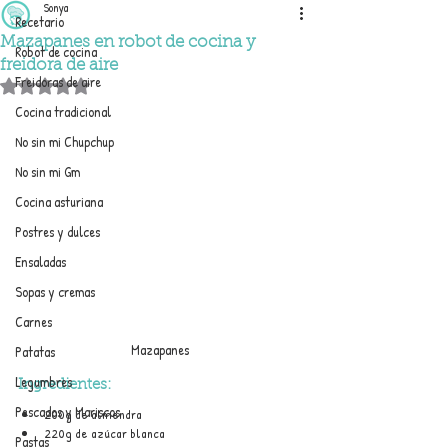
Sonya
Recetario
Mazapanes en robot de cocina y
Robot de cocina
freidora de aire
Freidoras de aire
Obtuvo NaN de 5 estrellas.
Cocina tradicional
No sin mi Chupchup
No sin mi Gm
Cocina asturiana
Postres y dulces
Ensaladas
Sopas y cremas
Carnes
Mazapanes
Patatas
Legumbres
Ingredientes:
Pescados y Mariscos
200g de almendra
220g de azúcar blanca
Pastas