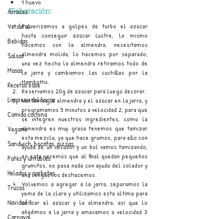
1 huevo
Arroces
Elaboración:
Pulverizamos a golpes de turbo el azúcar 
Verduras
hasta conseguir azúcar Lustre, lo mismo 
Bebidas
hacemos con la almendra, necesitamos 
almendra molida, lo hacemos por separado, 
Salsas
una vez hecha la almendra retiramos todo de 
Masas
la jarra y cambiamos las cuchillas por la 
MamboMix.
Recetas base
Reservamos 20g de azúcar para luego decorar.
Limpieza del hogar
Vertemos la almendra y el azúcar en la jarra, y 
programamos 5 minutos a velocidad 2, para que 
Comida cochina
se integren nuestros ingredientes, como la 
almendra es muy grasa tenemos que tamizar 
Vegano
esta mezcla, ya que hace grumos, para ello con 
Sandwich, bocatas, pizzas...
ayuda de un colador y un bol vamos tamizando, 
en este veremos que al final quedan pequeños 
Patés y untables
grumitos, no pasa nada con ayuda del colador y 
Helados y sorbetes
una lengua los deshacemos.
Volvemos a agregar a la jarra, separamos la 
Trucos
yema de la clara y utilizamos esta última para 
Navidad
unificar el azúcar y la almendra, así que lo 
añadimos a la jarra y amasamos a velocidad 3 
Carnaval