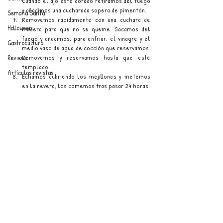
Cuando el ajo esté dorado retiramos del fuego 
y añadimos una cucharada sopera de pimentón.
Semana Santa
Removemos rápidamente con una cuchara de 
Halloween
madera para que no se queme. Sacamos del 
fuego y añadimos, para enfriar, el vinagre y el 
Gastrocultura
medio vaso de agua de cocción que reservamos. 
Removemos y reservamos hasta que esté 
Reviews
templado.
Artículos revistas
Echamos cubriendo los mejillones y metemos 
en la nevera, los comemos tras pasar 24 horas.