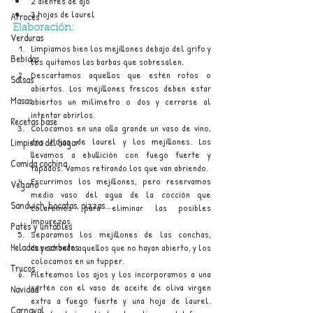
2 dientes de ajo
3 hojas de laurel
Arroces
Elaboración:
Verduras
Limpiamos bien los mejillones debajo del grifo y 
Bebidas
les quitamos las barbas que sobresalen.
Descartamos aquellos que estén rotos o 
Salsas
abiertos. Los mejillones frescos deben estar 
Masas
abiertos un milímetro o dos y cerrarse al 
intentar abrirlos.
Recetas base
Colocamos en una olla grande un vaso de vino, 
dos hojas de laurel y los mejillones. Los 
Limpieza del hogar
llevamos a ebullición con fuego fuerte y 
Comida cochina
tapados. Vamos retirando los que van abriendo.
Escurrimos los mejillones, pero reservamos 
Vegano
medio vaso del agua de la cocción que 
Sandwich, bocatas, pizzas...
colaremos para eliminar las posibles 
impurezas.
Patés y untables
Separamos los mejillones de las conchas, 
Helados y sorbetes
desechando aquellos que no hayan abierto, y los 
colocamos en un tupper.
Trucos
Fileteamos los ajos y los incorporamos a una 
sartén con el vaso de aceite de oliva virgen 
Navidad
extra a fuego fuerte y una hoja de laurel. 
Carnaval