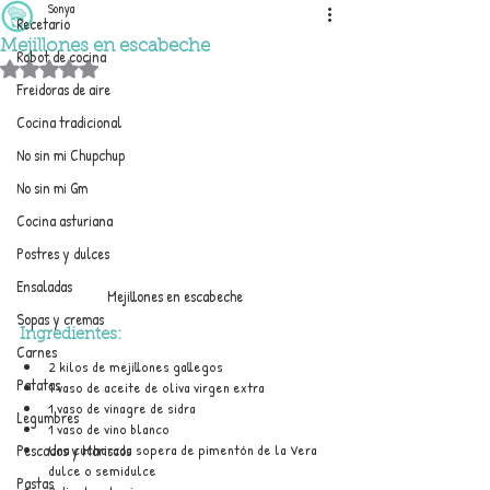
Sonya
Recetario
Mejillones en escabeche
Robot de cocina
Obtuvo NaN de 5 estrellas.
Freidoras de aire
Cocina tradicional
No sin mi Chupchup
No sin mi Gm
Cocina asturiana
Postres y dulces
Ensaladas
Mejillones en escabeche
Sopas y cremas
Ingredientes:
Carnes
2 kilos de mejillones gallegos
Patatas
1 vaso de aceite de oliva virgen extra
1 vaso de vinagre de sidra
Legumbres
1 vaso de vino blanco
Una cucharada sopera de pimentón de la Vera 
Pescados y Mariscos
dulce o semidulce
Pastas