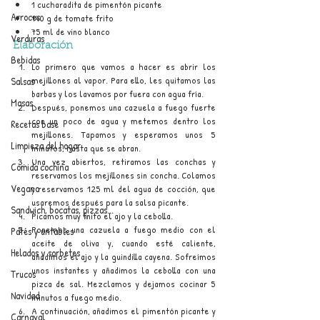
1 cucharadita de pimentón picante
Arroces
140 g de tomate frito
75 ml de vino blanco
Verduras
Elaboración
Bebidas
Lo primero que vamos a hacer es abrir los 
mejillones al vapor. Para ello, les quitamos las 
Salsas
barbas y los lavamos por fuera con agua fría.
Masas
Después, ponemos una cazuela a fuego fuerte 
con un poco de agua y metemos dentro los 
Recetas base
mejillones. Tapamos y esperamos unos 5 
Limpieza del hogar
minutos, hasta que se abran.
Una vez abiertos, retiramos las conchas y 
Comida cochina
reservamos los mejillones sin concha. Colamos 
Vegano
y reservamos 125 ml del agua de cocción, que 
usaremos después para la salsa picante.
Sandwich, bocatas, pizzas...
Picamos muy finito el ajo y la cebolla.
Ponemos una cazuela a fuego medio con el 
Patés y untables
aceite de oliva y, cuando esté caliente, 
Helados y sorbetes
añadimos el ajo y la guindilla cayena. Sofreímos 
unos instantes y añadimos la cebolla con una 
Trucos
pizca de sal. Mezclamos y dejamos cocinar 5 
Navidad
minutos a fuego medio.
A continuación, añadimos el pimentón picante y 
Carnaval