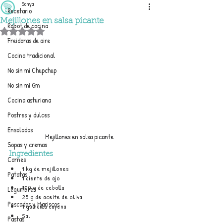
Sonya
Recetario
Mejillones en salsa picante
Robot de cocina
Obtuvo NaN de 5 estrellas.
Freidoras de aire
Cocina tradicional
No sin mi Chupchup
No sin mi Gm
Cocina asturiana
Postres y dulces
Ensaladas
Mejillones en salsa picante
Sopas y cremas
Ingredientes
Carnes
1 kg de mejillones
Patatas
1 diente de ajo
100 g de cebolla
Legumbres
25 g de aceite de oliva
Pescados y Mariscos
1 guindilla cayena
Sal
Pastas