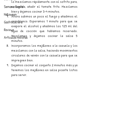
lo mezclamos rápidamente con el sofrito para, 
enseguida, añadir el tomate frito. Mezclamos 
Semana Santa
bien y dejamos cocinar 3–4 minutos.
Halloween
Ahora subimos un poco el fuego y añadimos el 
vino blanco. Esperamos 1 minuto para que se 
Gastrocultura
evapore el alcohol y añadimos los 125 ml del 
Reviews
agua de cocción que habíamos reservado. 
Mezclamos y dejamos cocinar la salsa 5 
Artículos revistas
minutos.
Incorporamos los mejillones a la cazuela y los 
mezclamos con la salsa, haciendo movimientos 
circulares de vaivén con la cazuela para que se 
impregnen bien.
Dejamos cocinar el conjunto 2 minutos más y ya 
tenemos los mejillones en salsa picante listos 
para servir.