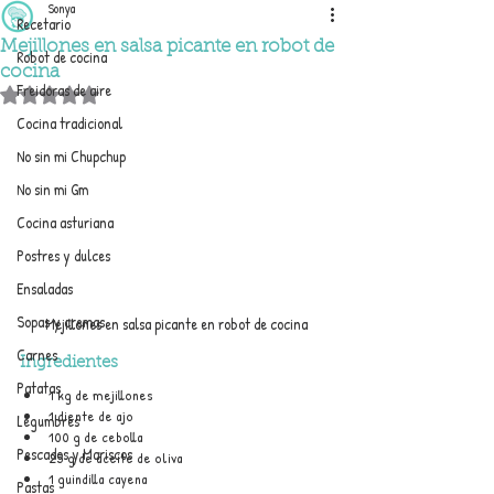
Sonya
Recetario
Mejillones en salsa picante en robot de
Robot de cocina
cocina
Freidoras de aire
Obtuvo NaN de 5 estrellas.
Cocina tradicional
No sin mi Chupchup
No sin mi Gm
Cocina asturiana
Postres y dulces
Ensaladas
Sopas y cremas
Mejillones en salsa picante en robot de cocina
Carnes
Ingredientes
Patatas
1 kg de mejillones
1 diente de ajo
Legumbres
100 g de cebolla
Pescados y Mariscos
25 g de aceite de oliva
1 guindilla cayena
Pastas