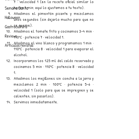
7 · velocidad 1 (en la receta oficial similar lo 
hacen 4 min; aquí lo ajustamos a tu texto). 
Semana Santa
Añadimos el pimentón picante y mezclamos 
Halloween
unos segundos (sin dejarlo mucho para que no 
se queme).
Gastrocultura
Añadimos el tomate frito y cocinamos 3–4 min · 
Reviews
110ºC · potencia 7 · velocidad 1.
Añadimos el vino blanco y programamos 1 min · 
Artículos revistas
110ºC · potencia 8 · velocidad 1 para evaporar el 
alcohol.
Incorporamos los 125 ml del caldo reservado y 
cocinamos 5 min · 110ºC · potencia 8 · velocidad 
1. 
Añadimos los mejillones sin concha a la jarra y 
mezclamos 2 min · 100ºC · potencia 5–6 · 
velocidad 1 (solo para que se impregnen y se 
calienten, sin pasarlos).
Servimos inmediatamente.