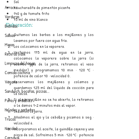
Sal
Arroces
1 cucharadita de pimentón picante
140 g de tomate frito
Verduras
75 ml de vino blanco
Bebidas
Elaboración:
Quitamos las barbas a los mejillones y los 
Salsas
lavamos por fuera con agua fría.
Masas
Los colocamos en la vaporera.
Vertemos 175 ml de agua en la jarra, 
Recetas base
colocamos la vaporera sobre la jarra (si 
Limpieza del hogar
usamos tapa de la jarra, retiramos el vaso 
medidor) y programamos 10 min · 120 ºC · 
Comida cochina
potencia de calor 10 · velocidad 0. 
Reservamos los mejillones y colamos y 
Vegano
guardamos 125 ml del líquido de cocción para 
Sandwich, bocatas, pizzas...
la salsa.
Si algún mejillón no se ha abierto, lo retiramos 
Patés y untables
o le damos 1–2 minutos más al vapor.
Helados y sorbetes
Secamos la jarra.
Añadimos el ajo y la cebolla y picamos 6 seg · 
Trucos
velocidad 6. 
Navidad
Incorporamos el aceite, la guindilla cayena y una 
pizca de sal. Sofreímos 5 min · 120 ºC · potencia 
Carnaval