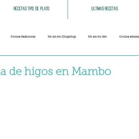
Recetas tipo de plato
Ultimas recetas
Cocina tradicional
No sin mi Chupchup
No sin mi Gm
Cocina asturi
Patatas
Legumbres
Pescados y Mariscos
Pastas
Arroces
a de higos en Mambo
strellas.
Limpieza del hogar
Comida cochina
Vegano
Sandwich, bocatas, pizzas...
Carnaval
Semana Santa