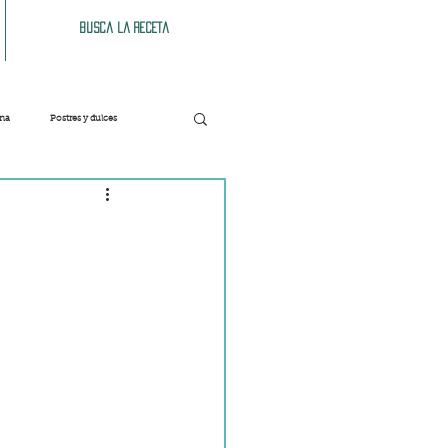
Busca la receta
ana
Postres y dulces
Verduras
Bebidas
Patés y untables