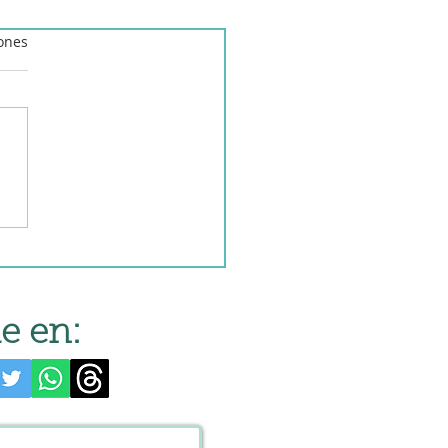
iones
e en: