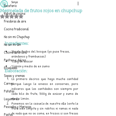
Sonya
Recetario
Mermelada de frutos rojos en chupchup
Robot de cocina
Obtuvo NaN de 5 estrellas.
Freidoras de aire
Cocina tradicional
No sin mi Chupchup
No sin mi Gm
Ingredientes:
3kg de frutos del bosque (yo puse fresas, 
Cocina asturiana
arándanos y frambuesas)
Postres y dulces
1,5kg de azúcar
1 limón y medio de en zumo
Ensaladas
Elaboración:
Sopas y cremas
Lo primero deciros que hago mucha cantidad 
Carnes
porque luego la envaso en conservas, pero 
indicaros que las cantidades son siempre por 
Patatas
cada kilo de fruta, 500g de azúcar y zumo de 
medio limón.
Legumbres
Ponemos en la cazuela de nuestra olla lenta la 
Pescados y Mariscos
fruta bien limpita y sin rabitos ni ramas ni nada 
de nada que no se coma, en trozos si son fresas 
Pastas