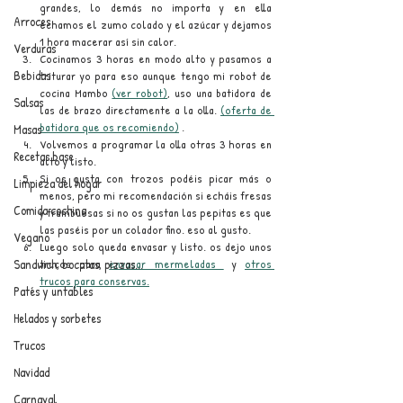
grandes, lo demás no importa y en ella 
Arroces
echamos el zumo colado y el azúcar y dejamos 
1 hora macerar así sin calor.
Verduras
Cocinamos 3 horas en modo alto y pasamos a 
Bebidas
triturar yo para eso aunque tengo mi robot de 
cocina Mambo 
(ver robot)
, uso una batidora de 
Salsas
las de brazo directamente a la olla. 
(oferta de 
batidora que os recomiendo)
 .
Masas
Volvemos a programar la olla otras 3 horas en 
Recetas base
alto y listo.
Si os gusta con trozos podéis picar más o 
Limpieza del hogar
menos, pero mi recomendación si echáis fresas 
Comida cochina
y frambuesas si no os gustan las pepitas es que 
las paséis por un colador fino. eso al gusto.
Vegano
Luego solo queda envasar y listo. os dejo unos 
Sandwich, bocatas, pizzas...
trucos para 
envasar mermeladas 
 y 
otros 
trucos para conservas.
Patés y untables
Helados y sorbetes
Trucos
Navidad
Carnaval