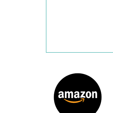
Patatas dippers congeladas
en freidora de aire