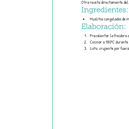
Otra receta directamente del 
Ingredientes:
Muslitos congelados de m
Elaboración:
Precalentar la freidora 
Cocinar a 180ºC durante 
Listo, crujiente por fuer