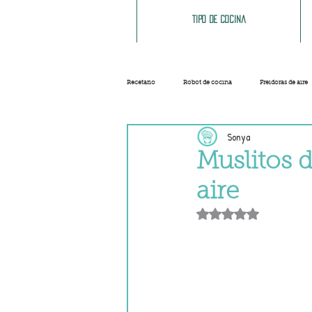
Tipo de cocina
Recetario
Robot de cocina
Freidoras de aire
Sonya
Ensaladas
Sopas y cremas
Carnes
Muslitos 
aire
Salsas
Masas
Recetas base
Obtuvo NaN de 5 e
Helados y sorbetes
Trucos
Navidad