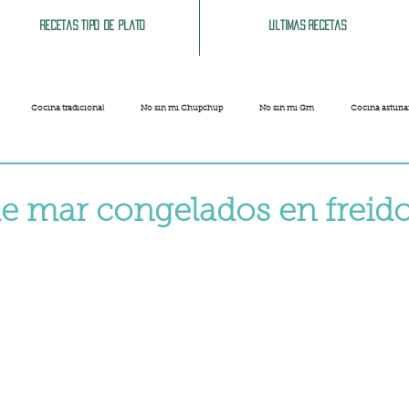
Recetas tipo de plato
Ultimas recetas
Cocina tradicional
No sin mi Chupchup
No sin mi Gm
Cocina asturi
Patatas
Legumbres
Pescados y Mariscos
Pastas
Arroces
de mar congelados en freid
Limpieza del hogar
Comida cochina
Vegano
Sandwich, bocatas, pizzas...
strellas.
Carnaval
Semana Santa