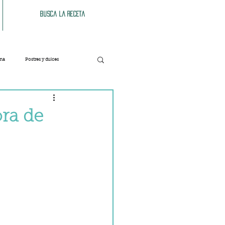
Busca la receta
ana
Postres y dulces
Verduras
Bebidas
ora de
Patés y untables