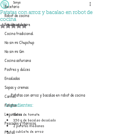
Sonya
Recetario
Patatas con arroz y bacalao en robot de
Robot de cocina
cocina
Freidoras de aire
Obtuvo NaN de 5 estrellas.
Cocina tradicional
No sin mi Chupchup
No sin mi Gm
Cocina asturiana
Postres y dulces
Ensaladas
Sopas y cremas
Patatas con arroz y bacalao en robot de cocina
Carnes
Patatas
Ingredientes:
Legumbres
Salsa de tomate
350 g de bacalao desalado
Pescados y Mariscos
2 patatas medianas
1 cubilete de arroz
Pastas