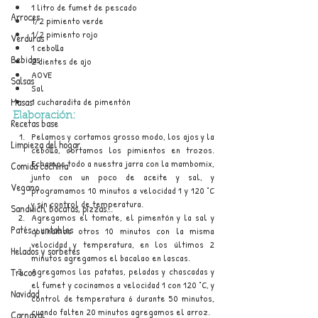
1 litro de fumet de pescado
Arroces
1/2 pimiento verde
1/2 pimiento rojo
Verduras
1 cebolla
Bebidas
2 dientes de ajo
AOVE
Salsas
Sal
1 cucharadita de pimentón
Masas
Elaboración:
Recetas base
Pelamos y cortamos grosso modo, los ajos y la 
Limpieza del hogar
cebolla, cortamos los pimientos en trozos. 
Echamos todo a nuestra jarra con la mambomix, 
Comida cochina
junto con un poco de aceite y sal, y 
Vegano
programamos 10 minutos a velocidad 1 y 120 °C 
y sin control de temperatura.
Sandwich, bocatas, pizzas...
Agregamos el tomate, el pimentón y la sal y 
Patés y untables
cocinamos otros 10 minutos con la misma 
velocidad y temperatura, en los últimos 2 
Helados y sorbetes
minutos agregamos el bacalao en lascas.
Agregamos las patatas, peladas y chascadas y 
Trucos
el fumet y cocinamos a velocidad 1 con 120 °C, y 
Navidad
control de temperatura 6 durante 50 minutos, 
cuando falten 20 minutos agregamos el arroz.
Carnaval