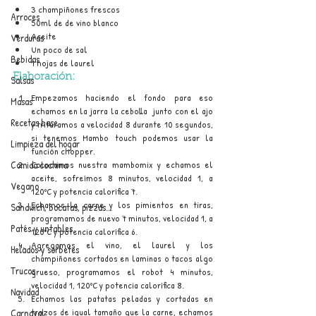
3 champiñones frescos
Arroces
50ml de de vino blanco
Aceite
Verduras
Un poco de sal
Bebidas
1 hojas de laurel
Elaboración:
Salsas
Empezamos haciendo el fondo para eso 
Masas
echamos en la jarra la cebolla  junto con el ajo 
Recetas base
y trituramos a velocidad 8 durante 10 segundos, 
si tenemos Mambo touch podemos usar la 
Limpieza del hogar
función chopper.
Comida cochina
Colocamos nuestra mambomix y echamos el 
aceite, sofreímos 8 minutos, velocidad 1, a 
Vegano
120ºC y potencia calorífica 7.
Echamos la carne y los pimientos en tiras, 
Sandwich, bocatas, pizzas...
programamos de nuevo 7 minutos, velocidad 1, a 
Patés y untables
120ºC y potencia calorífica 6.
Agregamos el vino, el laurel y los 
Helados y sorbetes
champiñones cortados en laminas o tacos algo 
Trucos
grueso, programamos el robot 4 minutos, 
velocidad 1, 120ºC y potencia calorífica 8.
Navidad
Echamos las patatas peladas y cortadas en 
trozos de igual tamaño que la carne, echamos 
Carnaval