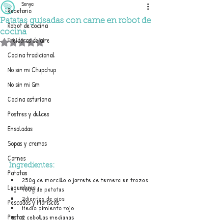
Sonya
Recetario
Patatas guisadas con carne en robot de
Robot de cocina
cocina
Freidoras de aire
Obtuvo NaN de 5 estrellas.
Cocina tradicional
No sin mi Chupchup
No sin mi Gm
Cocina asturiana
Postres y dulces
Ensaladas
Sopas y cremas
Carnes
Ingredientes:
Patatas
250g de morcillo o jarrete de ternera en trozos
Legumbres
400g de patatas
2dientes de ajos
Pescados y Mariscos
Medio pimiento rojo
Pastas
2 cebollas medianas