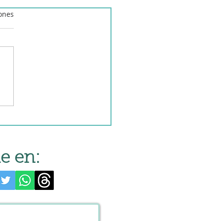
iones
o a la cerveza en robot
ocina
e en: