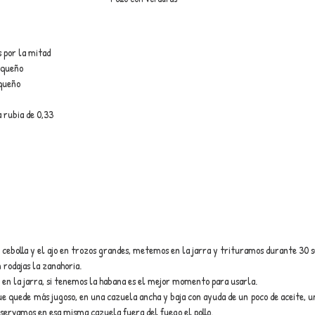
s por la mitad
equeño
equeño
 rubia de 0,33
cebolla y el ajo en trozos grandes, metemos en la jarra y trituramos durante 30 s
rodajas la zanahoria.
n la jarra, si tenemos la habana es el mejor momento para usarla.
ue quede más jugoso, en una cazuela ancha y baja con ayuda de un poco de aceite, u
servamos en esa misma cazuela fuera del fuego el pollo.