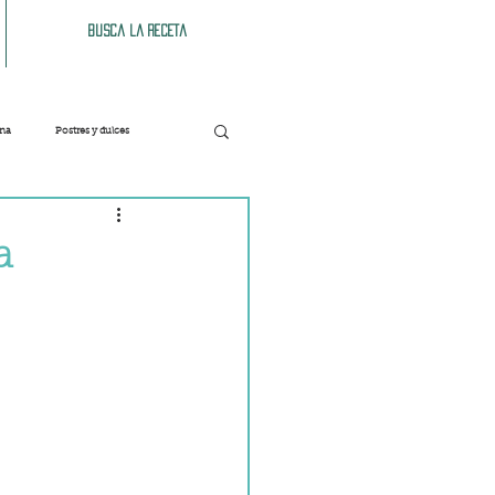
Busca la receta
ana
Postres y dulces
Verduras
Bebidas
a
Patés y untables