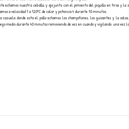
te echamos nuestra cebolla, y ajo junto con el pimiento del piquillo en tiras y la
os a velocidad 1 a 120ºC de calor y potencia 4 durante 10 minutos.
la cazuela donde esta el pollo echamos los champiñones, los guisantes y la salsa,
ego medio durante 40 minutos removiendo de vez en cuando y vigilando. una vez lo