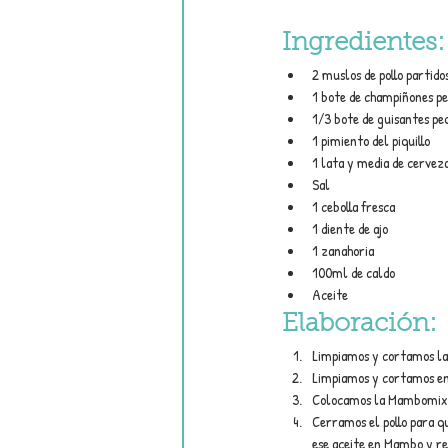
Ingredientes:
2 muslos de pollo partido
1 bote de champiñones p
1/3 bote de guisantes p
1 pimiento del piquillo
1 lata y media de cerveza
Sal
1 cebolla fresca
1 diente de ajo
1 zanahoria
100ml de caldo
Aceite
Elaboración:
Limpiamos y cortamos la 
Limpiamos y cortamos en 
Colocamos la Mambomix e
Cerramos el pollo para q
ese aceite en Mambo y re