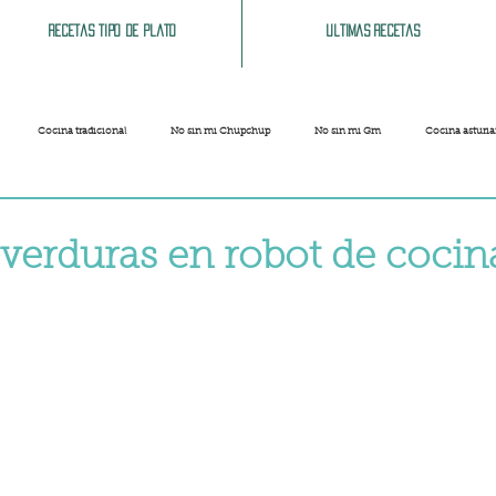
Recetas tipo de plato
Ultimas recetas
Cocina tradicional
No sin mi Chupchup
No sin mi Gm
Cocina asturi
Patatas
Legumbres
Pescados y Mariscos
Pastas
Arroces
 verduras en robot de cocin
strellas.
Limpieza del hogar
Comida cochina
Vegano
Sandwich, bocatas, pizzas...
Carnaval
Semana Santa