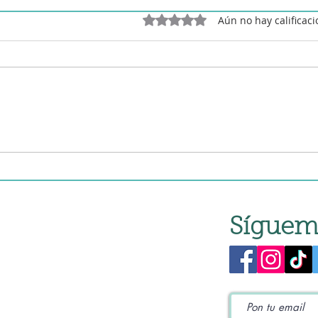
Obtuvo 0 de 5 estrellas.
Aún no hay calificac
Pollo al limón en olla lenta
Poll
de c
Síguem