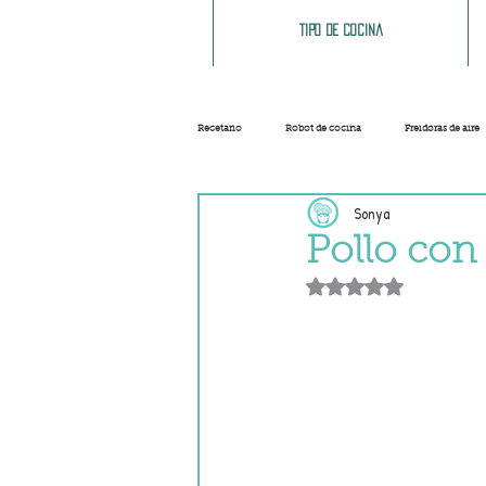
Tipo de cocina
Recetario
Robot de cocina
Freidoras de aire
Sonya
Ensaladas
Sopas y cremas
Carnes
Pollo con
Obtuvo NaN de 5 e
Salsas
Masas
Recetas base
Helados y sorbetes
Trucos
Navidad