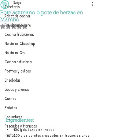
Sonya
Recetario
Pote asturiano o pote de berzas en
Robot de cocina
Mambo
Freidoras de aire
Obtuvo NaN de 5 estrellas.
Cocina tradicional
No sin mi Chupchup
No sin mi Gm
Cocina asturiana
Postres y dulces
Ensaladas
Sopas y cremas
Carnes
Patatas
Legumbres
Ingredientes:
Pescados y Mariscos
150 g de berza en trozos
Pastas
200 g de patatas chascadas en trozos de unos 