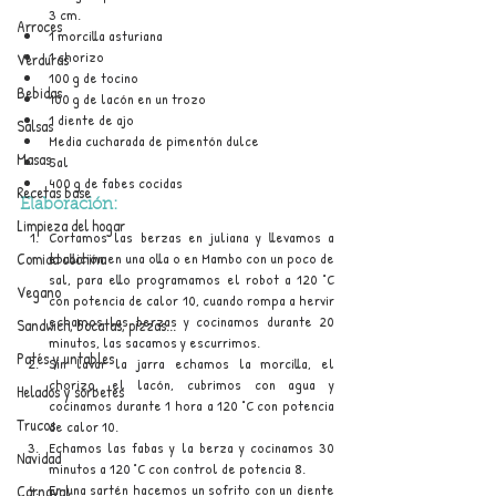
3 cm.
Arroces
1 morcilla asturiana
1 chorizo
Verduras
100 g de tocino
Bebidas
100 g de lacón en un trozo
1 diente de ajo
Salsas
Media cucharada de pimentón dulce
Masas
Sal
400 g de fabes cocidas
Recetas base
Elaboración:
Limpieza del hogar
Cortamos las berzas en juliana y llevamos a 
Comida cochina
ebullición en una olla o en Mambo con un poco de 
sal, para ello programamos el robot a 120 °C 
Vegano
con potencia de calor 10, cuando rompa a hervir 
echamos las berzas y cocinamos durante 20 
Sandwich, bocatas, pizzas...
minutos, las sacamos y escurrimos.
Patés y untables
Sin lavar la jarra echamos la morcilla, el 
chorizo, el lacón, cubrimos con agua y 
Helados y sorbetes
cocinamos durante 1 hora a 120 °C con potencia 
Trucos
de calor 10.
Echamos las fabas y la berza y cocinamos 30 
Navidad
minutos a 120 °C con control de potencia 8.
En una sartén hacemos un sofrito con un diente 
Carnaval