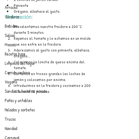
Pimienta
Arroces
Orégano, albahaca al gusto.
Verduras
Elaboración:
Bebidas
Precalentamos nuestra freidora a 200 °C 
durante 5 minutos
Salsas
Rayamos el tomate y lo echamos en un molde 
que nos entre en la freidora.
Masas
Aderezamos al gusto con pimienta, albahaca, 
Recetas base
orégano...
Colocamos la loncha de queso encima del 
Limpieza del hogar
tomate.
Comida cochina
Cortamos en trozos grandes las lochas de 
jamón y colocamos por encima.
Vegano
Introducimos en la freidora y cocinamos a 200 
Sandwich, bocatas, pizzas...
°C durante 18 minutos.
Patés y untables
Helados y sorbetes
Trucos
Navidad
Carnaval