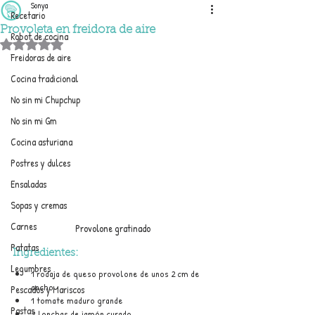
Sonya
Recetario
Provoleta en freidora de aire
Robot de cocina
Obtuvo NaN de 5 estrellas.
Freidoras de aire
Cocina tradicional
No sin mi Chupchup
No sin mi Gm
Cocina asturiana
Postres y dulces
Ensaladas
Sopas y cremas
Carnes
Provolone gratinado
Patatas
Ingredientes:
Legumbres
1 rodaja de queso provolone de unos 2 cm de 
ancho
Pescados y Mariscos
1 tomate maduro grande
Pastas
2 lonchas de jamón curado