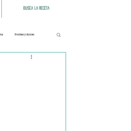
Busca la receta
ana
Postres y dulces
Verduras
Bebidas
Patés y untables