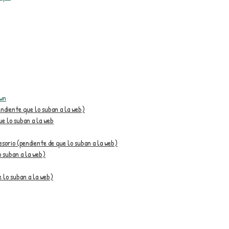
own
endiente que lo suban a la web)
ue lo suban a la web
esorio (pendiente de que lo suban a la web)
o suban a la web)
e lo suban a la web)