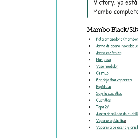
Victory, ya está
Mambo completa,
Mambo Black/Sil
Pala amasadora (Mambo
Jarra de acero inoxidable
Jarra cerámica
Mariposa
Vaso medidor
Cestillo
Bandeja fina vaporera
Espátula
Sujeta cuchillas
Cuchillas 
Tapa 2A 
Junta de sellado de cuch
Vaporera plástic
o
Vaporera de acero y cris