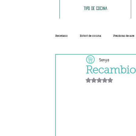
Tipo de cocina
Recetario
Robot de cocina
Freidoras de aire
Sonya
Ensaladas
Sopas y cremas
Carnes
Recambio
Obtuvo NaN de 5 e
Salsas
Masas
Recetas base
Helados y sorbetes
Trucos
Navidad