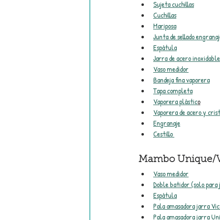
Sujeta cuchillas
Cuchillas
Mariposa
Junta de sellado engranaj
Espátula
Jarra de acero inoxidable
Vaso medidor
Bandeja fina vaporera
Tapa completa
Vaporera plástic
o
Vaporera de acero y cris
Engranaje
Cestillo 
Mambo Unique/Vi
Vaso medidor
Doble batidor (solo para
Espátula
Pala amasadora jarra Vi
Pala amasadora jarra Un