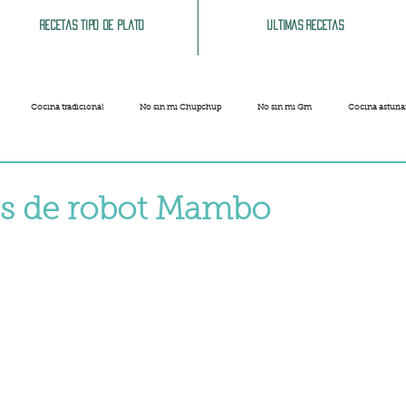
Recetas tipo de plato
Ultimas recetas
Cocina tradicional
No sin mi Chupchup
No sin mi Gm
Cocina asturi
Patatas
Legumbres
Pescados y Mariscos
Pastas
Arroces
s de robot Mambo
strellas.
Limpieza del hogar
Comida cochina
Vegano
Sandwich, bocatas, pizzas...
Carnaval
Semana Santa