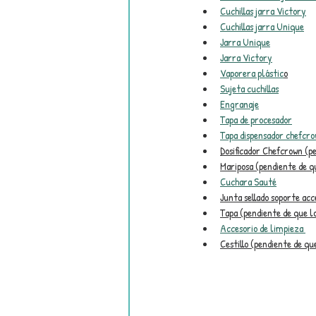
Cuchillas jarra Victory
Cuchillas jarra Unique
Jarra Unique
Jarra Victory
Vaporera plástic
o
Sujeta cuchillas
Engranaje
Tapa de procesador
Tapa dispensador chefcr
Dosificador Chefcrown (p
Mariposa (pendiente de q
Cuchara Sauté
Junta sellado soporte acc
Tapa (pendiente de que l
Accesorio de limpieza 
Cestillo (pendiente de qu