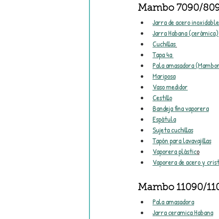
Mambo 7090/809
Jarra de acero inoxidable
Jarra Habana (cerámica)
Cuchillas
Tapa 4a 
Pala amasadora (Mambo
Mariposa
Vaso medidor
Cestillo
Bandeja fina vaporera
Espátula
Sujeta cuchillas
Tapón para lavavajillas
Vaporera plástic
o
Vaporera de acero y cris
Mambo 11090/11
Pala amasadora
Jarra ceramica Habana