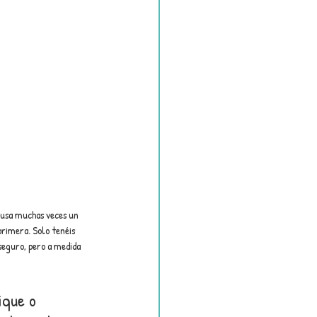
usa muchas veces un 
primera. Solo tenéis 
seguro, pero a medida 
ique o 