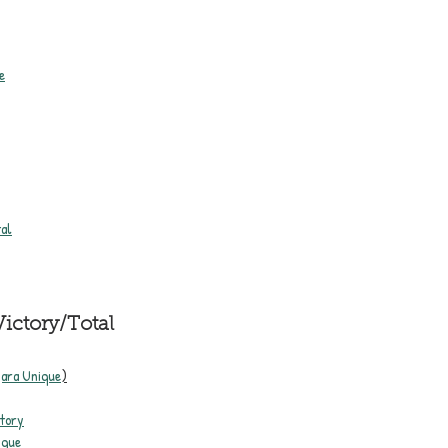
e
tal
ctory/Total
 jara Unique
)
ctory
ique