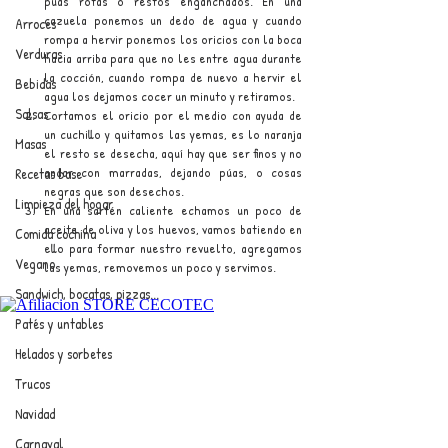
púas rotas o restos enganchados. En una 
cazuela ponemos un dedo de agua y cuando 
Arroces
rompa a hervir ponemos los oricios con la boca 
Verduras
hacia arriba para que no les entre agua durante 
la cocción, cuando rompa de nuevo a hervir el 
Bebidas
agua los dejamos cocer un minuto y retiramos.
Salsas
Cortamos el oricio por el medio con ayuda de 
un cuchillo y quitamos las yemas, es lo naranja 
Masas
el resto se desecha, aquí hay que ser finos y no 
andar con marradas, dejando púas, o cosas 
Recetas base
negras que son desechos.
Limpieza del hogar
En una sartén caliente echamos un poco de 
aceite de oliva y los huevos, vamos batiendo en 
Comida cochina
ello para formar nuestro revuelto, agregamos 
Vegano
las yemas, removemos un poco y servimos.
Sandwich, bocatas, pizzas...
Patés y untables
Helados y sorbetes
Trucos
Navidad
Carnaval