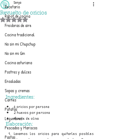
Sonya
Recetario
Revuelto de oricios
Robot de cocina
Obtuvo NaN de 5 estrellas.
Freidoras de aire
Cocina tradicional
No sin mi Chupchup
No sin mi Gm
Cocina asturiana
Postres y dulces
Ensaladas
Sopas y cremas
Ingredientes:
Carnes
6 oricios por persona
Patatas
2 huevos por persona
Legumbres
Aceite de oliva
Elaboración:
Pescados y Mariscos
Lavamos los oricios para quitarles posibles 
Pastas