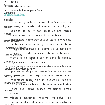
Harina
Arroces
Aceite para freír
Raspa de limón para freír
Verduras
Elaboración:
Bebidas
En un bol grande echamos el azúcar, con los 
huevos, el aceite, el azúcar avainillado, el 
Salsas
pellizco de sal y con ayuda de una varilla 
Masas
mezclamos hasta que esté homogéneo.
Ahora toca incorporar la levadura y la mitad de 
Recetas base
la harina, amasamos y cuando esté todo 
Limpieza del hogar
integrado añadimos el resto de la harina y 
amasamos hasta tener una bola perfecta, es el 
Comida cochina
momento de taparla con un paño de cocina, 
Vegano
dejándola reposar una hora.
Es el momento de hacer nuestras rosquillas, así 
Sandwich, bocatas, pizzas...
que vamos cogiendo pequeñas porciones de 
masa y hacemos pequeños aros. Siempre es 
Patés y untables
importante trabajar en una superficie limpia y 
Helados y sorbetes
en este caso no hace falta espolvorear harina 
sobre ella, como cuando trabajamos otras 
Trucos
masas.
Navidad
Mientras hacemos nuestras rosquillas es 
fundamental desahumar el aceite, para ello en 
Carnaval