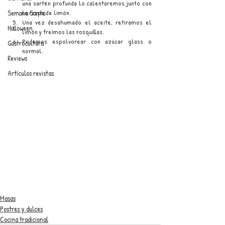
una sartén profunda lo calentaremos junto con 
la raspa de limón.
Semana Santa
Una vez desahumado el aceite, retiramos el 
Halloween
limón y freímos las rosquillas.
Podemos espolvorear con azúcar glass o 
Gastrocultura
normal.
Reviews
Artículos revistas
Masas
Postres y dulces
Cocina tradicional