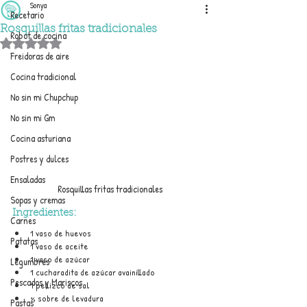
Sonya
Recetario
Rosquillas fritas tradicionales
Robot de cocina
Obtuvo NaN de 5 estrellas.
Freidoras de aire
Cocina tradicional
No sin mi Chupchup
No sin mi Gm
Cocina asturiana
Postres y dulces
Ensaladas
Rosquillas fritas tradicionales
Sopas y cremas
Ingredientes:
Carnes
1 vaso de huevos
Patatas
1 vaso de aceite
1 vaso de azúcar
Legumbres
1 cucharadita de azúcar avainillado
Pescados y Mariscos
1 pellizco de sal
½ sobre de levadura
Pastas