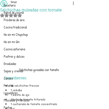
Sonya
Recetario
Salchichas guisadas con tomate
Robot de cocina
Obtuvo NaN de 5 estrellas.
Freidoras de aire
Cocina tradicional
No sin mi Chupchup
No sin mi Gm
Cocina asturiana
Postres y dulces
Ensaladas
Salchichas guisadas con tomate
Sopas y cremas
Carnes
Ingredientes:
10 salchichas frescas
Patatas
1 cebolla
Legumbres
1 diente de ajo
1 bote de tomate triturado
Pescados y Mariscos
1 cucharada de tomate concentrado
Pastas
Sal