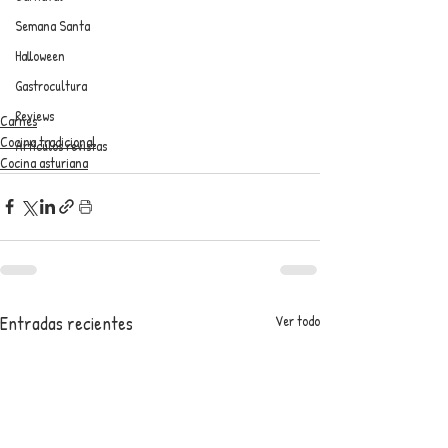
Semana Santa
Halloween
Gastrocultura
Reviews
Carnes
Cocina tradicional
Artículos revistas
Cocina asturiana
Entradas recientes
Ver todo