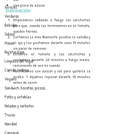
Una pizca de azúcar
Arroces
Elaboración:
Verduras
Empezamos sellando a fuego las salchichas 
Bebidas
para que, cuando las terminemos en el tomate, 
queden tiernas.
Salsas
Cortamos lo más finamente posible la cebolla y 
el ajo y los pochamos durante unos 15 minutos 
Masas
sin parar de remover. 
Recetas base
Echamos el tomate y las salchichas y 
cocinamos durante 20 minutos a fuego medio, 
Limpieza del hogar
removiendo de vez en cuando.
Comida cochina
Rectificamos con azúcar y sal para quitarle la 
acidez. Y dejamos reposar durante 10 minutos 
Vegano
antes de servir.
Sandwich, bocatas, pizzas...
Patés y untables
Helados y sorbetes
Trucos
Navidad
Carnaval