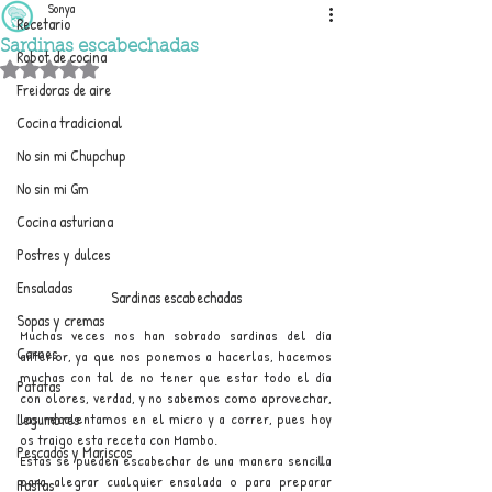
Sonya
Recetario
Sardinas escabechadas
Robot de cocina
Obtuvo NaN de 5 estrellas.
Freidoras de aire
Cocina tradicional
No sin mi Chupchup
No sin mi Gm
Cocina asturiana
Postres y dulces
Ensaladas
Sardinas escabechadas
Sopas y cremas
Muchas veces nos han sobrado sardinas del día 
Carnes
anterior, ya que nos ponemos a hacerlas, hacemos 
muchas con tal de no tener que estar todo el día 
Patatas
con olores, verdad, y no sabemos como aprovechar, 
las recalentamos en el micro y a correr, pues hoy 
Legumbres
os traigo esta receta con Mambo.
Pescados y Mariscos
Estas se pueden escabechar de una manera sencilla 
para alegrar cualquier ensalada o para preparar 
Pastas