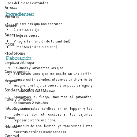
unos deliciosos entrantes.
Arroces
Ingredientes:
Verduras
Las sardinas que nos sobraron
Bebidas
2 dientes de ajo
Salsas
1 hoja de laurel
Vinagre (en función de la cantidad)
Masas
Pimentón (dulce o salado)
AOVE
Recetas base
Elaboración:
Limpieza del hogar
Pelamos y laminamos los ajos
Comida cochina
Sofreímos unos ajos en aceite en una sartén, 
cuando estén dorados, añadimos un chorrito de 
Vegano
vinagre, una hoja de laurel y un poco de agua y 
Sandwich, bocatas, pizzas...
cocinamos 3 minutos más.
Apagamos el fuego, añadimos el pimentón, 
Patés y untables
cocinamos 2 minutos.
Helados y sorbetes
Colocamos las sardinas en un tupper y las 
cubrimos con el escabeche, las dejamos 
Trucos
reposar durante una hora.
Transcurrido ese tiempo, ya tendremos listas 
Navidad
nuestras sardinas escabechadas.
Carnaval