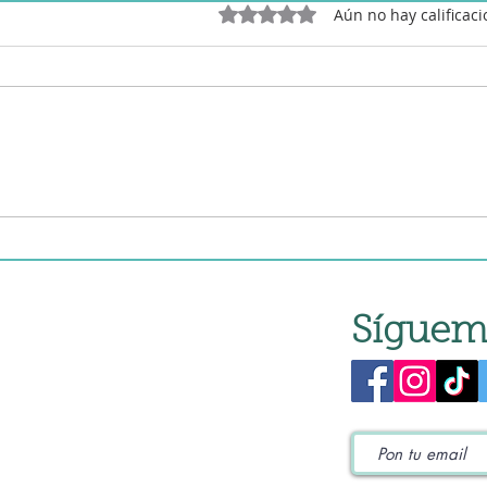
Obtuvo 0 de 5 estrellas.
Aún no hay calificac
Espaguetis a mi "arrabiata"
en robot de cocina
Síguem