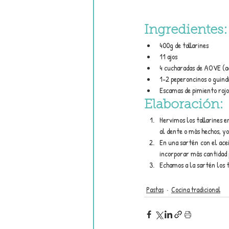
Ingredientes:
400g de tallarines
11 ajos
4 cucharadas de AOVE (ac
1-2 peperoncinos o guindi
Escamas de pimiento rojo
Elaboración:
Hervimos los tallarines e
al dente o más hechos, y
En una sartén con el acei
incorporar más cantidad 
Echamos a la sartén los 
Pastas
Cocina tradicional