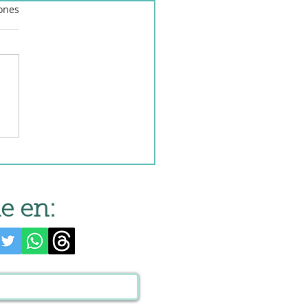
iones
e en: