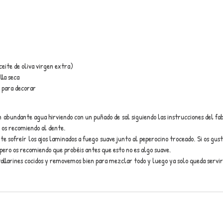
eite de oliva virgen extra)
lla seca
 para decorar
n abundante agua hirviendo con un puñado de sal siguiendo las instrucciones del fab
o os recomiendo al dente.
te sofreír los ajos laminados a fuego suave junto al peperocino troceado. Si os gus
pero os recomiendo que probéis antes que esto no es algo suave.
tallarines cocidos y removemos bien para mezclar todo y luego ya solo queda servir