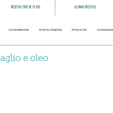
Recetas tipo de plato
Ultimas recetas
Cocina tradicional
No sin mi Chupchup
No sin mi Gm
Cocina asturi
Patatas
Legumbres
Pescados y Mariscos
Pastas
Arroces
 aglio e oleo
strellas.
Limpieza del hogar
Comida cochina
Vegano
Sandwich, bocatas, pizzas...
Carnaval
Semana Santa