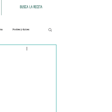
Busca la receta
ana
Postres y dulces
Verduras
Bebidas
Patés y untables