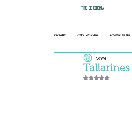
Tipo de cocina
Recetario
Robot de cocina
Freidoras de aire
Sonya
Ensaladas
Sopas y cremas
Carnes
Tallarines
Obtuvo NaN de 5 e
Salsas
Masas
Recetas base
Helados y sorbetes
Trucos
Navidad