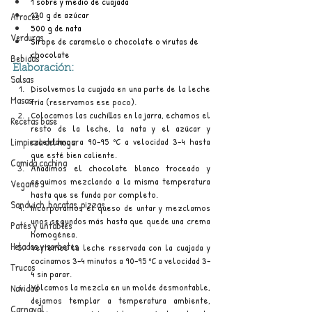
1 sobre y medio de cuajada
130 g de azúcar
Arroces
500 g de nata
Verduras
Sirope de caramelo o chocolate o virutas de 
chocolate
Bebidas
Elaboración:
Salsas
Disolvemos la cuajada en una parte de la leche 
Masas
fría (reservamos ese poco).
Colocamos las cuchillas en la jarra, echamos el 
Recetas base
resto de la leche, la nata y el azúcar y 
calentamos a 90–95 ºC a velocidad 3–4 hasta 
Limpieza del hogar
que esté bien caliente.
Comida cochina
Añadimos el chocolate blanco troceado y 
seguimos mezclando a la misma temperatura 
Vegano
hasta que se funda por completo.
Sandwich, bocatas, pizzas...
Incorporamos el queso de untar y mezclamos 
unos segundos más hasta que quede una crema 
Patés y untables
homogénea.
Helados y sorbetes
Vertemos la leche reservada con la cuajada y 
cocinamos 3–4 minutos a 90–95 ºC a velocidad 3–
Trucos
4 sin parar.
Volcamos la mezcla en un molde desmontable, 
Navidad
dejamos templar a temperatura ambiente, 
Carnaval