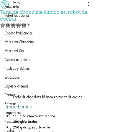
Sonya
Recetario
Tarta de chocolate blanco en robot de
Robot de cocina
cocina
Freidoras de aire
Obtuvo NaN de 5 estrellas.
Cocina tradicional
No sin mi Chupchup
No sin mi Gm
Cocina asturiana
Postres y dulces
Ensaladas
Sopas y cremas
Carnes
Tarta de chocolate blanco en robot de cocina
Patatas
Ingredientes:
Legumbres
150 g de chocolate blanco
Pescados y Mariscos
250 g de leche
250 g de queso de untar
Pastas