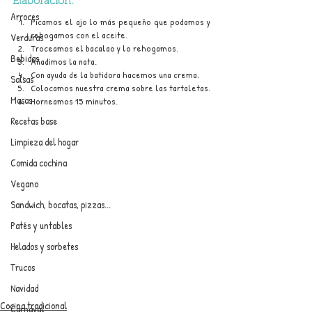
Elaboración:
Arroces
Picamos el ajo lo más pequeño que podamos y 
rehogamos con el aceite.
Verduras
Troceamos el bacalao y lo rehogamos.
Bebidas
Añadimos la nata.
Con ayuda de la batidora hacemos una crema.
Salsas
Colocamos nuestra crema sobre las tartaletas.
Masas
Horneamos 15 minutos.
Recetas base
Limpieza del hogar
Comida cochina
Vegano
Sandwich, bocatas, pizzas...
Patés y untables
Helados y sorbetes
Trucos
Navidad
Cocina tradicional
Carnaval