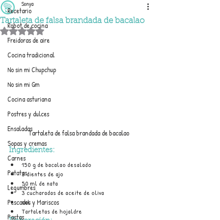
Sonya
Recetario
Tartaleta de falsa brandada de bacalao
Robot de cocina
Obtuvo NaN de 5 estrellas.
Freidoras de aire
Cocina tradicional
No sin mi Chupchup
No sin mi Gm
Cocina asturiana
Postres y dulces
Ensaladas
Tartaleta de falsa brandada de bacalao
Sopas y cremas
Ingredientes:
Carnes
150 g de bacalao desalado
Patatas
3 dientes de ajo
50 ml de nata
Legumbres
3 cucharadas de aceite de oliva
sal
Pescados y Mariscos
Tartaletas de hojaldre
Pastas