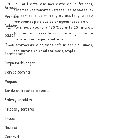
En una fuente que nos entre en la freidora, 
Arroces
echamos los tomates lavados, las especias, el 
ajo partido a la mitad y el aceite y la sal; 
Verduras
removemos para que se pringuen todos bien.
Bebidas
Ponemos a cocinar a 180 ºC durante 20 minutos. 
A mitad de la cocción miramos y agitamos un 
Salsas
poco para un mejor resultado.
Masas
Servimos así o dejamos enfriar; son riquísimos, 
con burrata en ensalada, por ejemplo.
Recetas base
Limpieza del hogar
Comida cochina
Vegano
Sandwich, bocatas, pizzas...
Patés y untables
Helados y sorbetes
Trucos
Navidad
Carnaval