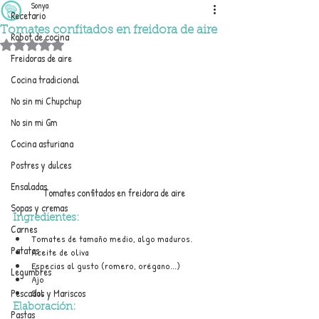
Sonya
Recetario
Tomates confitados en freidora de aire
Robot de cocina
Obtuvo NaN de 5 estrellas.
Freidoras de aire
Cocina tradicional
No sin mi Chupchup
No sin mi Gm
Cocina asturiana
Postres y dulces
Ensaladas
Tomates confitados en freidora de aire
Sopas y cremas
Ingredientes:
Carnes
Tomates de tamaño medio, algo maduros.
Patatas
Aceite de oliva
Especias al gusto (romero, orégano...)
Legumbres
Ajo
Sal
Pescados y Mariscos
Elaboración:
Pastas