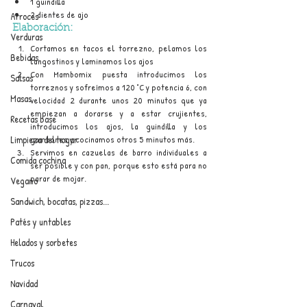
1 guindilla
2 dientes de ajo
Arroces
Elaboración:
Verduras
Cortamos en tacos el torrezno, pelamos los 
Bebidas
langostinos y laminamos los ajos
Con Mambomix puesta introducimos los 
Salsas
torreznos y sofreímos a 120 °C y potencia 6, con 
Masas
velocidad 2 durante unos 20 minutos que ya 
empiezan a dorarse y a estar crujientes, 
Recetas base
introducimos los ajos, la guindilla y los 
Limpieza del hogar
gambones y cocinamos otros 5 minutos más. 
Servimos en cazuelas de barro individuales a 
Comida cochina
ser posible y con pan, porque esto está para no 
parar de mojar.
Vegano
Sandwich, bocatas, pizzas...
Patés y untables
Helados y sorbetes
Trucos
Navidad
Carnaval