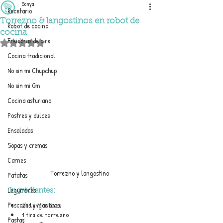
Sonya
Recetario
Torrezno & langostinos en robot de
Robot de cocina
cocina
Freidoras de aire
Obtuvo NaN de 5 estrellas.
Cocina tradicional
No sin mi Chupchup
No sin mi Gm
Cocina asturiana
Postres y dulces
Ensaladas
Sopas y cremas
Carnes
Torrezno y langostino
Patatas
Legumbres
Ingredientes:
Pescados y Mariscos
24 langostinos
1 tira de torrezno
Pastas