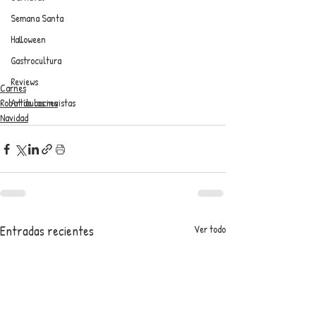
Semana Santa
Halloween
Gastrocultura
Reviews
Carnes
Robot de cocina
Artículos revistas
Navidad
Entradas recientes
Ver todo