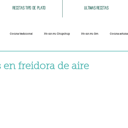
Recetas tipo de plato
Ultimas recetas
Cocina tradicional
No sin mi Chupchup
No sin mi Gm
Cocina asturi
Patatas
Legumbres
Pescados y Mariscos
Pastas
Arroces
en freidora de aire
strellas.
Limpieza del hogar
Comida cochina
Vegano
Sandwich, bocatas, pizzas...
Carnaval
Semana Santa