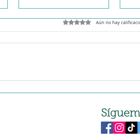
Obtuvo 0 de 5 estrellas.
Aún no hay calificac
Torr
Torrezno Soriano de dieta
es decir en Cecofry
Síguem