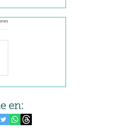
iones
eznos en olla lenta
e en: