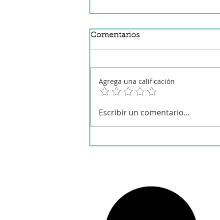
Comentarios
Agrega una calificación
Torre de lomo de cerdo,
Escribir un comentario...
emmental y piña