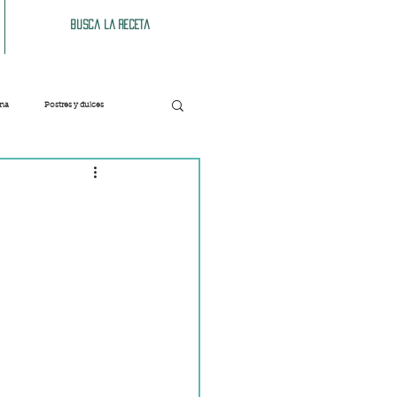
Busca la receta
ana
Postres y dulces
Verduras
Bebidas
Patés y untables