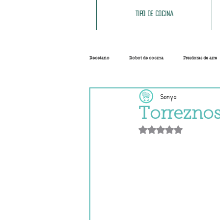
Tipo de cocina
Recetario
Robot de cocina
Freidoras de aire
Sonya
Ensaladas
Sopas y cremas
Carnes
Torreznos 
Obtuvo NaN de 5 e
Salsas
Masas
Recetas base
Helados y sorbetes
Trucos
Navidad