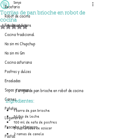
Sonya
Recetario
Torrijas de pan brioche en robot de
Robot de cocina
cocina
Freidoras de aire
Obtuvo NaN de 5 estrellas.
Cocina tradicional
No sin mi Chupchup
No sin mi Gm
Cocina asturiana
Postres y dulces
Ensaladas
Sopas y cremas
Torrijas de pan brioche en robot de cocina
Carnes
Ingredientes:
Patatas
1 barra de pan brioche
1 litro de leche
Legumbres
100 ml de nata de postres
Pescados y Mariscos
5 cucharadas de azúcar
2 ramas de canela
Pastas