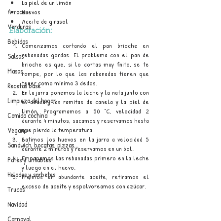
La piel de un limón
Arroces
Huevos
Aceite de girasol 
Verduras
Elaboración:
Bebidas
Comenzamos cortando el pan brioche en 
rebanadas gordas. El problema con el pan de 
Salsas
brioche es que, si lo cortas muy finito, se te 
Masas
rompe, por lo que las rebanadas tienen que 
tener como mínimo 3 dedos.
Recetas base
En la jarra ponemos la leche y la nata junto con 
Limpieza del hogar
el azúcar, las ramitas de canela y la piel de 
limón. 
Programamos a 50 °C, velocidad 2 
Comida cochina
durante 4 minutos, sacamos y reservamos hasta 
que pierda la temperatura.
Vegano
Batimos los huevos en la jarra a velocidad 5 
Sandwich, bocatas, pizzas...
durante 2 minutos y reservamos en un bol.
Empapamos las rebanadas primero en la leche 
Patés y untables
y luego en el huevo.
Helados y sorbetes
Freímos en abundante aceite, retiramos el 
exceso de aceite y espolvoreamos con azúcar.
Trucos
Navidad
Carnaval