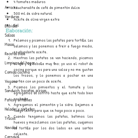
4 tomates maduros
Arroces
1 cucharadita de café de pimentón dulce
500 ml de sidra natural
Verduras
Aceite de oliva virgen extra
Sal
Bebidas
Elaboración:
Salsas
Pelamos y picamos las patatas para tortilla. Las 
Masas
salamos y las ponemos a freír a fuego medio, 
en abundante aceite.
Recetas base
Mientras las patatas se van haciendo, picamos 
Limpieza del hogar
el ajo y la cebolla muy fino; yo uso el robot de 
cocina porque es para una salsa y no me gustan 
Comida cochina
los trozos, y lo ponemos a pochar en una 
sartén con un poco de aceite. 
Vegano
Picamos los pimientos y el tomate y los 
Sandwich, bocatas, pizzas...
agregamos al sofrito hasta que esté todo bien 
pochado.
Patés y untables
Agregamos el pimentón y la sidra. Dejamos a 
Helados y sorbetes
fuego lento para que se haga poco a poco.
Cuando tengamos las patatas, batimos los 
Trucos
huevos y mezclamos con las patatas, cuajamos 
Navidad
la tortilla por los dos lados en una sartén 
caliente.
Carnaval