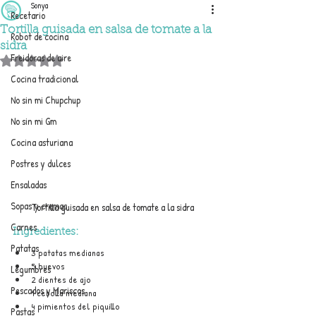
Sonya
Recetario
Tortilla guisada en salsa de tomate a la
Robot de cocina
sidra
Freidoras de aire
Obtuvo NaN de 5 estrellas.
Cocina tradicional
No sin mi Chupchup
No sin mi Gm
Cocina asturiana
Postres y dulces
Ensaladas
Sopas y cremas
Tortilla guisada en salsa de tomate a la sidra
Carnes
Ingredientes:
Patatas
3 patatas medianas
5 huevos
Legumbres
2 dientes de ajo
Pescados y Mariscos
1 cebolla mediana
4 pimientos del piquillo
Pastas