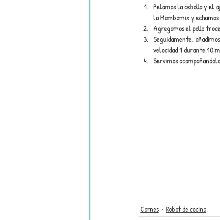
Pelamos la cebolla y el a
la Mambomix y echamos un
Agregamos el pollo troce
Seguidamente, añadimos 
velocidad 1 durante 10 m
Servimos acampañandolo 
Carnes
Robot de cocina