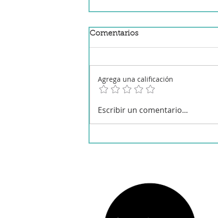
Comentarios
Agrega una calificación
Cerdo agridulce chino
Escribir un comentario...
tradicional