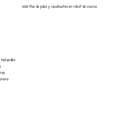
Wok thai de pollo y cacahuetes en robot de cocina
 tailandés
a
ras
oreno