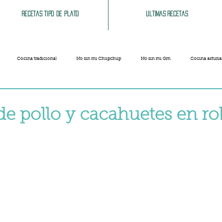
Recetas tipo de plato
Ultimas recetas
Cocina tradicional
No sin mi Chupchup
No sin mi Gm
Cocina asturi
Patatas
Legumbres
Pescados y Mariscos
Pastas
Arroces
de pollo y cacahuetes en ro
Limpieza del hogar
Comida cochina
Vegano
Sandwich, bocatas, pizzas...
strellas.
Carnaval
Semana Santa