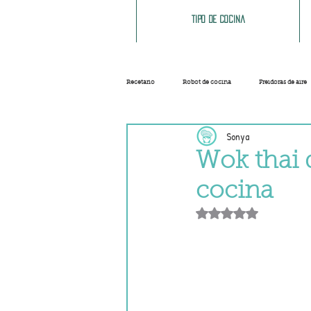
Tipo de cocina
Recetario
Robot de cocina
Freidoras de aire
Sonya
Ensaladas
Sopas y cremas
Carnes
Wok thai 
cocina
Salsas
Masas
Recetas base
Obtuvo NaN de 5 e
Helados y sorbetes
Trucos
Navidad