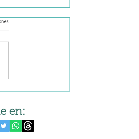
iones
o al limón estilo chino
obot de cocina
e en: