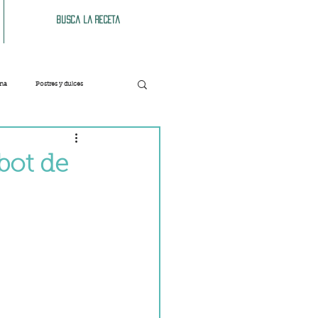
Busca la receta
ana
Postres y dulces
Verduras
Bebidas
bot de
Patés y untables