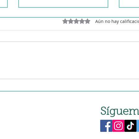
Obtuvo 0 de 5 estrellas.
Aún no hay calificac
Pollo con almendras en
Poll
Mambo
en r
Síguem